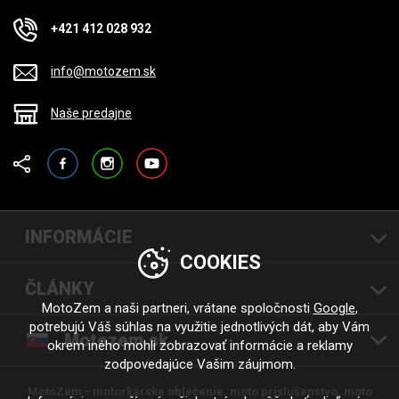
+421 412 028 932
info@motozem.sk
Naše predajne
Facebook
Instagram
YouTube
INFORMÁCIE
COOKIES
ČLÁNKY
MotoZem a naši partneri, vrátane spoločnosti
Google
,
potrebujú Váš súhlas na využitie jednotlivých dát, aby Vám
Motozem.sk
okrem iného mohli zobrazovať informácie a reklamy
zodpovedajúce Vašim záujmom.
MotoZem - motorkárske oblečenie, moto príslušenstvo, moto