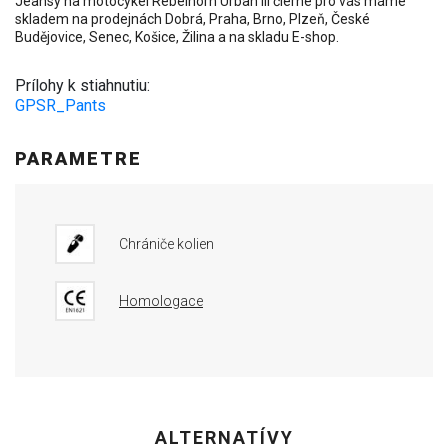
Jeansy na motocykel Rebelhorn Urban III čierne pro vás máme
skladem na prodejnách Dobrá, Praha, Brno, Plzeň, České
Budějovice, Senec, Košice, Žilina a na skladu E-shop.
Prílohy k stiahnutiu:
GPSR_Pants
PARAMETRE
Chrániče kolien
Homologace
ALTERNATÍVY