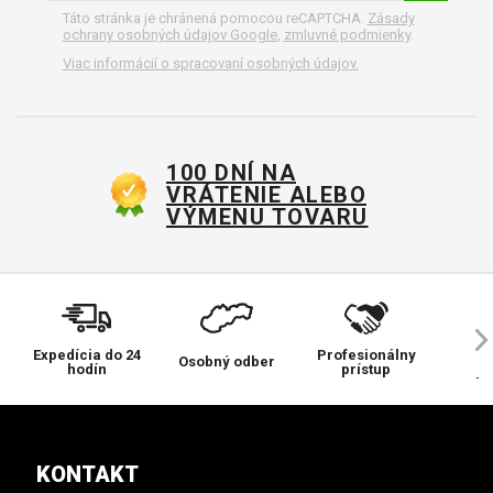
Táto stránka je chránená pomocou reCAPTCHA.
Zásady
ochrany osobných údajov Google
,
zmluvné podmienky
.
Viac informácií o spracovaní osobných údajov.
100 DNÍ NA
VRÁTENIE ALEBO
VÝMENU TOVARU
Expedícia do 24
Profesionálny
Ve
Osobný odber
hodín
prístup
pr
KONTAKT