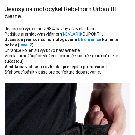
Jeansy na motocykel Rebelhorn Urban III
čierne
Jeansy sú vyrobené z 98% bavlny a 2% elastanu.
Podšitie aramidovým vláknom
KEVLAR®
DUPONT™.
Súčasťou jeansov sú homologované
CE chrániče
kolien a
bokov (
level 2
).
Chrániče kolien sú výškovo nastaviteľné.
Vrecko umožňujúce vloženie chrániče kostrče (chránič nie je
súčasťou).
Ventilácia v oblasti rozkroku pre lepšiu priedušnosť.
Sťahovací pásik v páse pre perfektné dopasovanie.