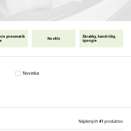
nie pneumatík
Škrabky, handričky,
Na sklo
v
špongie
Novinka
Nájdených
41
produktov