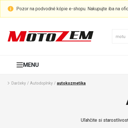
Pozor na podvodné kópie e-shopu. Nakupujte iba na of
MENU
Darčeky
/
Autodoplnky
/
autokozmetika
Uľahčite si starostlivo