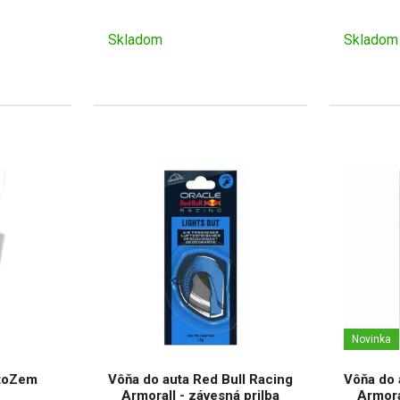
Skladom
Skladom
Novinka
otoZem
Vôňa do auta Red Bull Racing
Vôňa do 
Armorall - závesná prilba
Armora