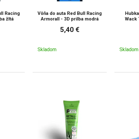
ll Racing
Vôňa do auta Red Bull Racing
Hubka 
ba žltá
Armorall - 3D prilba modrá
Wack 
5,40 €
Skladom
Skladom