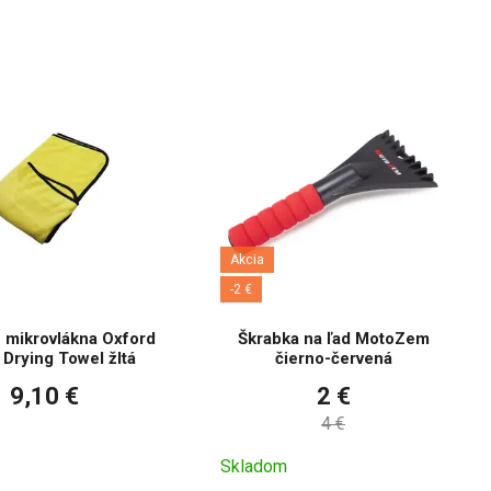
Akcia
-2 €
z mikrovlákna Oxford
Škrabka na ľad MotoZem
Drying Towel žltá
čierno-červená
9,10 €
2 €
4 €
Skladom