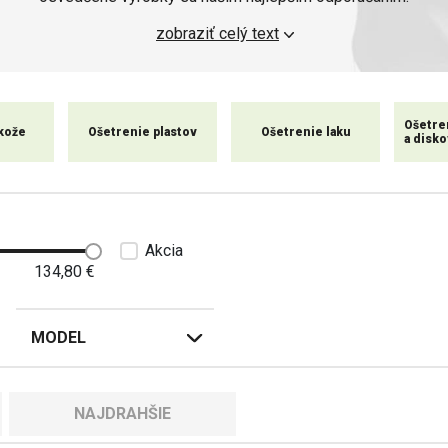
zobraziť celý text
Ošetre
kože
Ošetrenie plastov
Ošetrenie laku
a disko
Akcia
134,80
€
MODEL
NAJDRAHŠIE