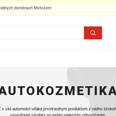
iciálnych doménach Motozem.
AUTOKOZMETIK
sť o váš automobil vďaka prvotriednym produktom z nášho širokéh
osvedčené výrobky sú naším najlepším odporúčaním.