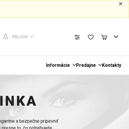
Môj účet
Informácie
Predajne
Kontakty
VINKA
egantne a bezpečne pripevniť
presne to, čo potrebujete.