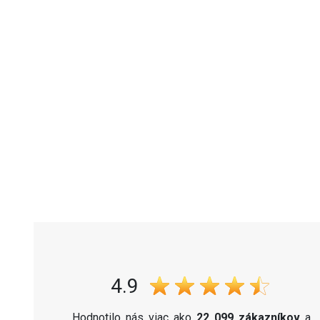
4.9
Hodnotilo nás viac ako
22 099 zákazníkov
a