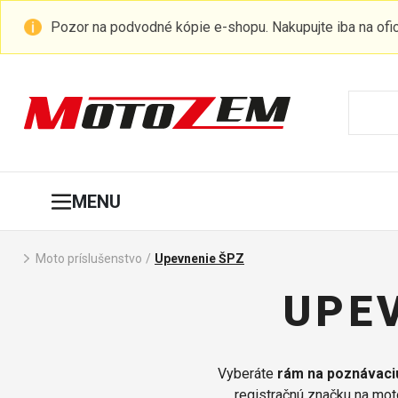
Pozor na podvodné kópie e-shopu. Nakupujte iba na of
MENU
Moto príslušenstvo
/
Upevnenie ŠPZ
UPEV
Vyberáte
rám na poznávaci
registračnú značku na mot