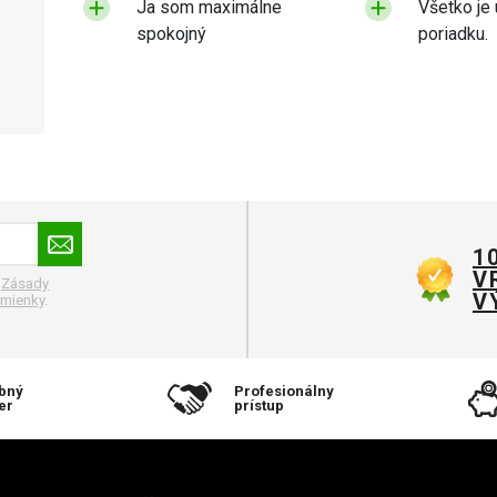
Ja som maximálne
Všetko je 
spokojný
poriadku.
1
V
.
Zásady
V
mienky
.
bný
Profesionálny
er
prístup