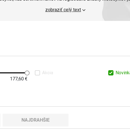
mov, ktoré nielenže vylepšia vzhľad vášho motocykla, ale aj z
zobraziť celý text
umiestnenie vašej poznávacej značky.
íslo motocykla
sú vybavené aj
reflexnými
prvkami pre lepšiu v
ej viditeľnosti. Tieto rámy sú vyrobené z odolných materiálov, kt
odolnosť voči poveternostným vplyvom.
Akcia
Novink
177,60
€
NAJDRAHŠIE