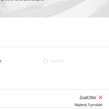
abezpečia pevné a správne
iditeľnosť a bezpečnosť pri
oré zaručujú dlhú životnosť a
a
Výpredaj
Zrušiť filter
Nájdený
1
produkt