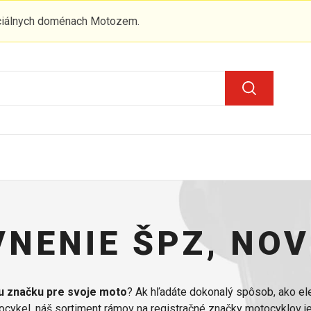
iciálnych doménach Motozem.
NENIE ŠPZ, NO
u značku pre svoje moto
? Ak hľadáte dokonalý spôsob, ako el
ocykel, náš sortiment rámov na registračné značky motocyklov je 