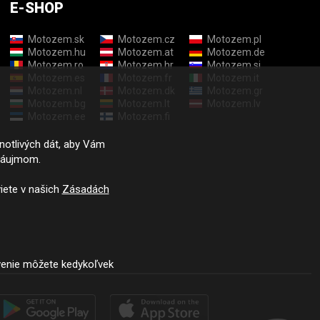
E-SHOP
Motozem.sk
Motozem.cz
Motozem.pl
Motozem.hu
Motozem.at
Motozem.de
Motozem.ro
Motozem.hr
Motozem.si
Motozem.es
Motozem.fr
Motozem.it
Motozem.nl
Motozem.dk
Motozem.gr
Motozem.bg
Motozem.lt
Motozem.lv
Motozem.ee
Motozem.fi
dnotlivých dát, aby Vám
záujmom.
iete v našich
Zásadách
venie môžete kedykoľvek