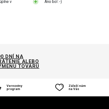
úplne v
Ano bol :-)
00 DNÍ NA
RÁTENIE ALEBO
ÝMENU TOVARU
Vernostny
Záleží nám
program
na Vás