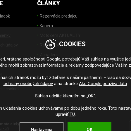
E
ČLÁNKY
iadok
Rezervácia predajcu
Kariéra
ienky
MotoZem AKTUALITY
COOKIES
ch údajov
Rady a tipy
Zariadenie
ri, vrátane spoločnosti
Google
, potrebujú Váš súhlas na využitie je
viac článkov>
ného mohli zobrazovať informácie a reklamy zodpovedajúce Vašim 
e,
 našich stránok môžu byť zdieľané s našimi partnermi – viac sa dozv
ochrany osobných údajov
a na stránke
Ako Google používa dáta
.
nia cookies
Súhlas udelíte kliknutím na „OK“.
m ukladania cookies uchovávame po dobu jedného roka. Toto nasta
upraviť
TU
.
moto diely
rkáři
Nastavenia
OK