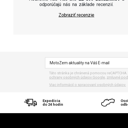
odporúčajú nás na základe recenzií.
Zobraziť recenzie
Táto stránka je chránená pomocou reCAPTCHA
ochrany osobných údajov Google
,
zmluvné pod
Viac informácií o spracovaní osobných údajov.
Expedícia
Oso
do 24 hodín
odb