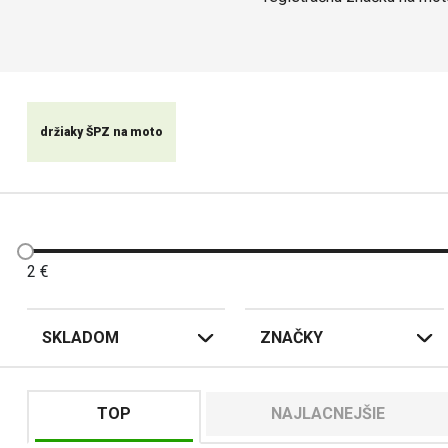
Ponúkame široký výber rá
Naše rámy na
evidenčné č
jazde v noci alebo za znížen
držiaky ŠPZ na moto
2
€
SKLADOM
ZNAČKY
TOP
NAJLACNEJŠIE