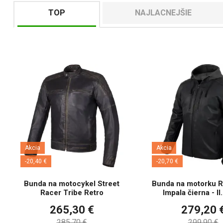
TOP
NAJLACNEJŠIE
Akcia
Akcia
-20,40 €
-20,70 €
Bunda na motocykel Street
Bunda na motorku R
Racer Tribe Retro
Impala čierna - II
265,30 €
279,20 
285,70 €
299,90 €