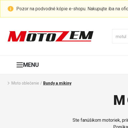
Pozor na podvodné kópie e-shopu. Nakupujte iba na of
MENU
Moto oblečenie
/
Bundy a mikiny
M
Ste fanúšikom motoriek, pr
Ponúkam