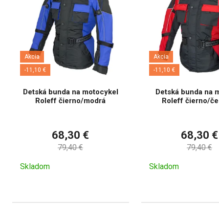
Akcia
Akcia
-11,10 €
-11,10 €
Detská bunda na motocykel
Detská bunda na 
Roleff čierno/modrá
Roleff čierno/č
68,30 €
68,30 €
79,40 €
79,40 €
Skladom
Skladom