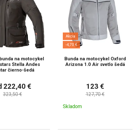
Akcia
-4,70 €
bunda na motocykel
Bunda na motocykel Oxford
stars Stella Andes
Arizona 1.0 Air svetlo šedá
tar čierno-šedá
d 222,40 €
123 €
323,50 €
127,70 €
Skladom