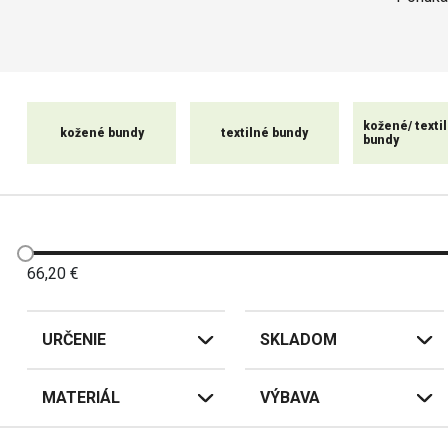
Jazdu na motorke si môžet
bezpečno
kožené/ texti
kožené bundy
textilné bundy
bundy
Bundy v našej ponuke sú vyro
vybavené reflexnými prvka
dámske aj pánske, pred
S nami nemusíte robiť 
66,20
€
URČENIE
SKLADOM
MATERIÁL
VÝBAVA