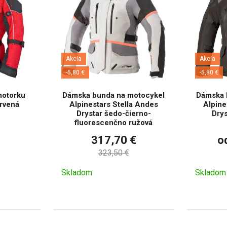
Akcia
Akcia
-5,80 €
-5,80 €
motorku
Dámska bunda na motocykel
Dámska 
ervená
Alpinestars Stella Andes
Alpine
Drystar šedo-čierno-
Drys
fluorescenčno ružová
317,70 €
o
323,50 €
Skladom
Skladom