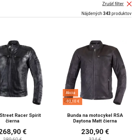
Zrušiť filter
Nájdených
343
produktov
Akcia
-93,10 €
Street Racer Spirit
Bunda na motocykel RSA
čierna
Daytona Matt čierna
268,90 €
230,90 €
289,60 €
324 €