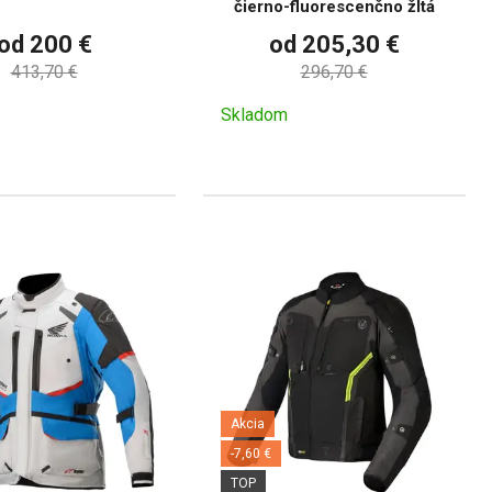
čierno-fluorescenčno žltá
od 200 €
od 205,30 €
413,70 €
296,70 €
Skladom
Akcia
-7,60 €
TOP