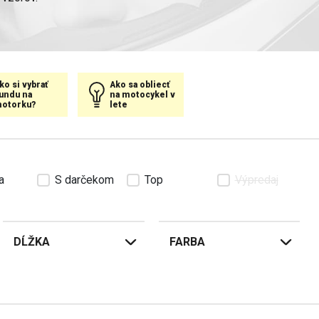
á vám poskytne prvotriednu
na telo".
ko si vybrať
Ako sa obliecť
undu na
na motocykel v
ť a odolnosť voči oderu, a sú
otorku?
lete
e textilné a kožené bundy,
lov, veľkostí a vzorov.
a
S darčekom
Top
Výpredaj
za bezkonkurenčnú cenu.
DĹŽKA
FARBA