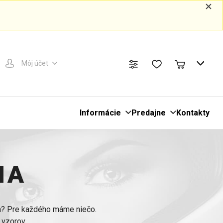
Môj účet
Informácie
Predajne
Kontakty
IA
ia? Pre každého máme niečo.
 vzorov.