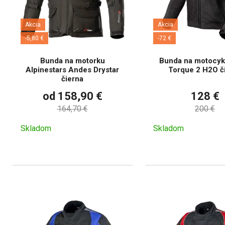
Akcia
Akcia
-5,80 €
-72 €
Bunda na motorku
Bunda na motocyke
Alpinestars Andes Drystar
Torque 2 H2O č
čierna
od 158,90 €
128 €
164,70 €
200 €
Skladom
Skladom