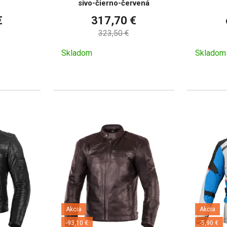
sivo-čierno-červená
€
317,70 €
323,50 €
Skladom
Skladom
Akcia
Akcia
-93,10 €
-5,90 €