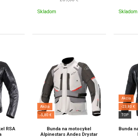
Skladom
Skladom
Akcia
Akcia
-23,80 €
-5,80 €
TOP
kel RSA
Bunda na motocykel
Bunda n
a
Alpinestars Andes Drystar