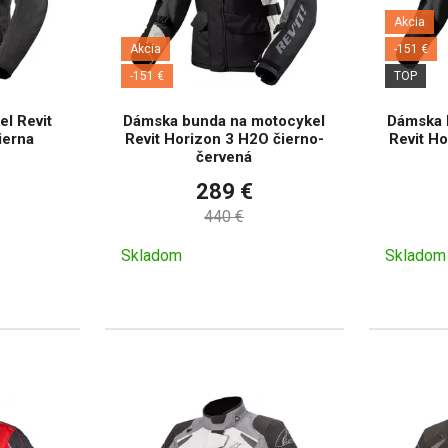
Akcia
Akcia
-151 €
-151 €
TOP
l Revit
Dámska bunda na motocykel
Dámska 
ierna
Revit Horizon 3 H2O čierno-
Revit Ho
červená
289 €
440 €
Skladom
Skladom