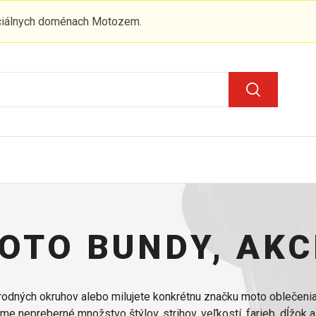
iciálnych doménach Motozem.
OTO BUNDY, AKC
írodných okruhov alebo milujete konkrétnu značku moto oblečen
e nepreberné množstvo štýlov, strihov, veľkostí, farieb, dĺžok a