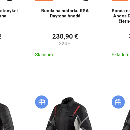
otocykel
Bunda na motorku RSA
Bunda na
rna
Daytona hnedá
Andes D
čier
€
230,90 €
324 €
Skladom
Skladom