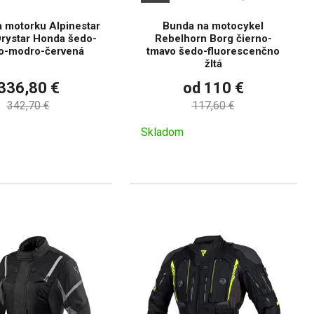
 motorku Alpinestar
Bunda na motocykel
rystar Honda šedo-
Rebelhorn Borg čierno-
no-modro-červená
tmavo šedo-fluorescenčno
žltá
336,80 €
od 110 €
342,70 €
117,60 €
Skladom