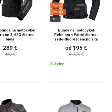
Akcia
-23,80 €
TOP
bunda na motocykel
Bunda na motocykel
rizon 3 H2O čierno-
Rebelhorn Patrol čierno-
biela
šedo-fluorescenčno žltá
289 €
od 195 €
440 €
413,70 €
Skladom