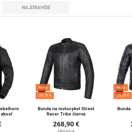
NAJDRAHŠIE
Akcia
Akcia
-20,70 €
-20,70 €
ebelhorn
Bunda na motocykel Street
Bunda 
. akosť
Racer Tribe čierna
€
268,90 €
289,60 €