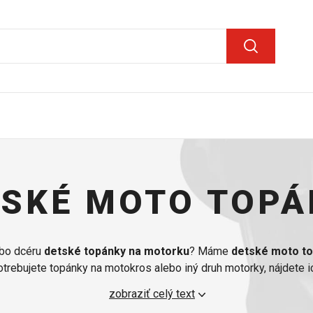
TSKÉ MOTO TOPÁ
ebo dcéru
detské topánky na motorku
? Máme
detské moto t
otrebujete topánky na motokros alebo iný druh motorky, nájdete i
dlné. Okrem motorkárskych topánok by vaše dieťatko mohlo oce
zobraziť celý text
e
doplnky
. Na jednom mieste ho ľahko vybavíte na preteky od hlav