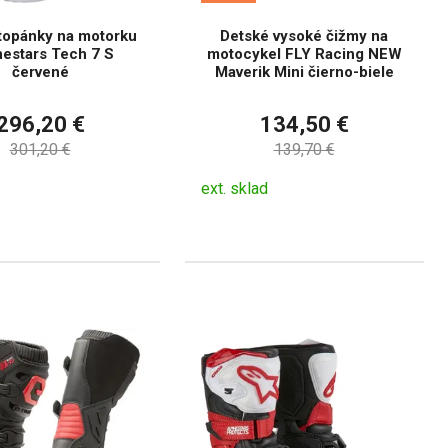
topánky na motorku
Detské vysoké čižmy na
nestars Tech 7 S
motocykel FLY Racing NEW
červené
Maverik Mini čierno-biele
296,20 €
134,50 €
301,20 €
139,70 €
ext. sklad