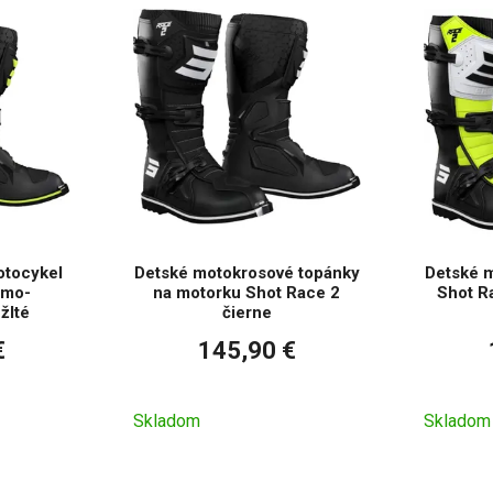
otocykel
Detské motokrosové topánky
Detské 
amo-
na motorku Shot Race 2
Shot Ra
žlté
čierne
€
145,90 €
Skladom
Skladom