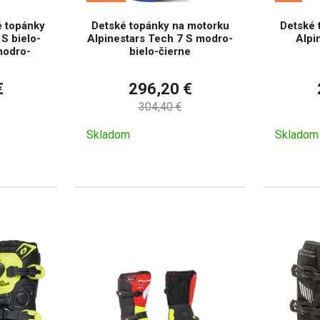
 topánky
Detské topánky na motorku
Detské 
S bielo-
Alpinestars Tech 7 S modro-
Alpi
modro-
bielo-čierne
€
296,20 €
304,40 €
Skladom
Skladom