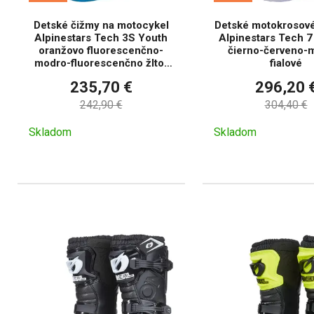
Detské čižmy na motocykel
Detské motokrosové
Alpinestars Tech 3S Youth
Alpinestars Tech 7 
oranžovo fluorescenčno-
čierno-červeno-
modro-fluorescenčno žlto-
fialové
čierne
235,70 €
296,20 
242,90 €
304,40 €
Skladom
Skladom