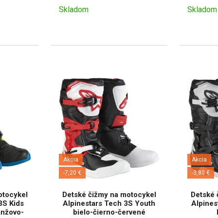
Skladom
Skladom
Akcia
Akcia
-7,20 €
-3,80 €
otocykel
Detské čižmy na motocykel
Detské 
3S Kids
Alpinestars Tech 3S Youth
Alpines
anžovo-
bielo-čierno-červené