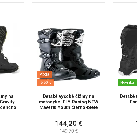
Akcia
-5,50 €
Novinka
žmy na
Detské vysoké čižmy na
Detské 
Gravity
motocykel FLY Racing NEW
For
scenčno
Maverik Youth čierno-biele
144,20 €
149,70 €