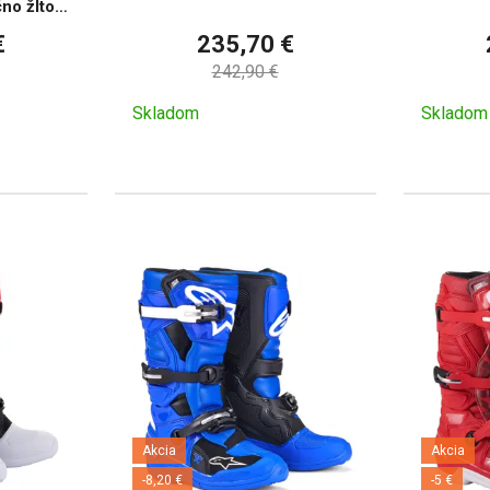
no žlto-
€
235,70 €
242,90 €
Skladom
Skladom
Akcia
Akcia
-8,20 €
-5 €