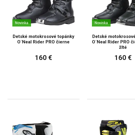
Novinka
Novinka
Detské motokrosové topánky
Detské motokrosové
O´Neal Rider PRO čierne
O´Neal Rider PRO či
žlté
160 €
160 €