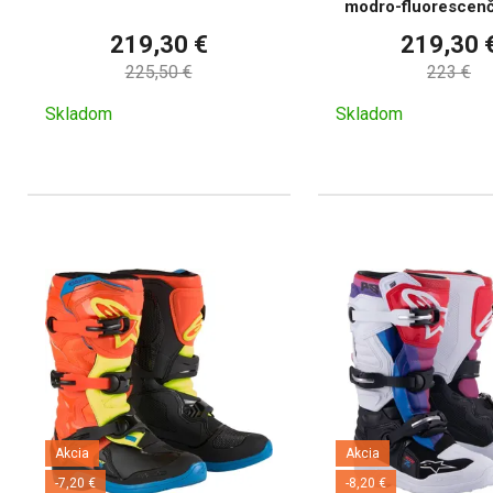
modro-fluorescenč
čierne
219,30 €
219,30 
225,50 €
223 €
Skladom
Skladom
Akcia
Akcia
-7,20 €
-8,20 €