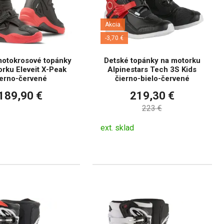
Akcia
-3,70 €
motokrosové topánky
Detské topánky na motorku
rku Eleveit X-Peak
Alpinestars Tech 3S Kids
ierno-červené
čierno-bielo-červené
189,90 €
219,30 €
223 €
ext. sklad