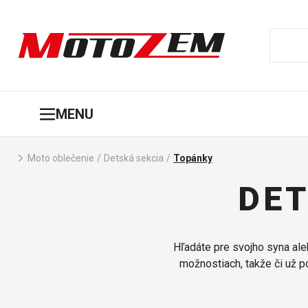
MENU
Moto oblečenie
/
Detská sekcia
/
Topánky
DE
Hľadáte pre svojho syna al
možnostiach, takže či už p
maximálne bezpečné a poho
motorkársk