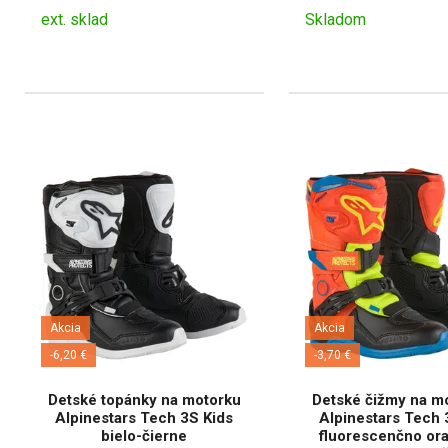
ext. sklad
Skladom
Akcia
Akcia
-6,20 €
-3,70 €
Detské topánky na motorku
Detské čižmy na m
Alpinestars Tech 3S Kids
Alpinestars Tech 
bielo-čierne
fluorescenčno or