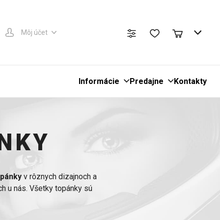
Môj účet
Informácie
Predajne
Kontakty
NKY
opánky
v rôznych dizajnoch a
ch u nás. Všetky topánky sú
niť aj nový
moto dres
alebo
y až po päty.