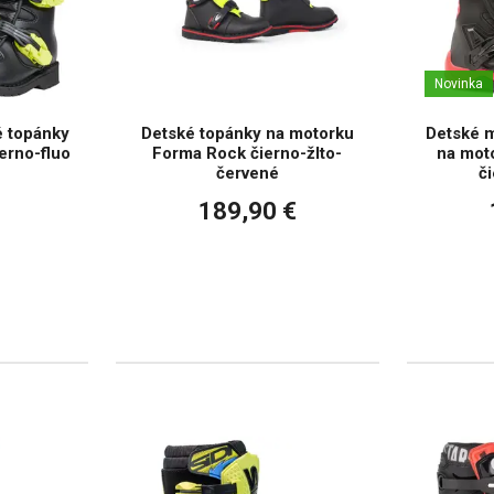
Novinka
 topánky
Detské topánky na motorku
Detské 
erno-fluo
Forma Rock čierno-žlto-
na moto
červené
č
189,90 €