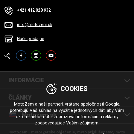
+421 412 028 932
info@motozem.sk
Naše predajne
Facebook
Instagram
YouTube
INFORMÁCIE
COOKIES
ČLÁNKY
MotoZem a naši partneri, vrátane spoločnosti
Google
,
potrebujú Váš súhlas na využitie jednotlivých dát, aby Vám
Motozem.sk
okrem iného mohli zobrazovať informácie a reklamy
zodpovedajúce Vašim záujmom.
MotoZem - motorkárske oblečenie, moto príslušenstvo, moto