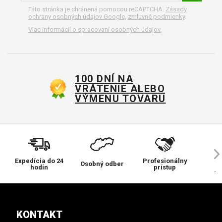
Táto stránka je chránená pomocou reCAPTCHA.
Zásady
ochrany osobných údajov Google
,
zmluvné podmienky
.
Viac informácií o spracovaní osobných údajov.
100 DNÍ NA
VRÁTENIE ALEBO
VÝMENU TOVARU
Expedícia do 24
Profesionálny
Ve
Osobný odber
hodín
prístup
pr
KONTAKT