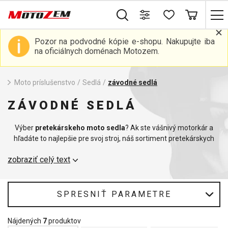
Pozor na podvodné kópie e-shopu. Nakupujte iba
na oficiálnych doménach Motozem.
Moto príslušenstvo
/
Sedlá
/
závodné sedlá
ZÁVODNÉ SEDLÁ
Výber
pretekárskeho moto sedla
? Ak ste vášnivý motorkár a
hľadáte to najlepšie pre svoj stroj, náš sortiment pretekárskych
sediel je určený práve pre vás. Naše pretekárske moto sedlá sú
zobraziť celý text
navrhnuté pre maximálny výkon a pohodlie pri jazde na okruhu
alebo na ceste.
Každé z našich pretekárskych sediel je vyrobené z prvotriednych
SPRESNIŤ PARAMETRE
materiálov, ktoré zaručujú
odolnosť, nízku hmotnosť
a dlhú
životnosť. Vďaka ergonomickému dizajnu poskytujú tieto sedlá
Nájdených
7
produktov
optimálnu oporu a pohodlie, ktoré sú nevyhnutné pri dlhých