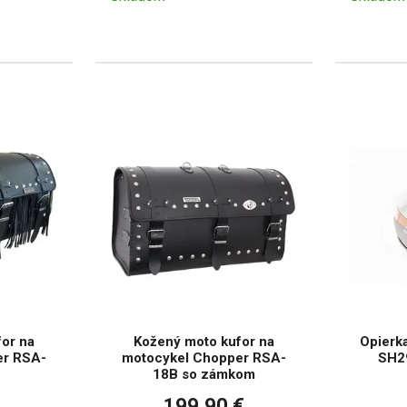
or na
Kožený moto kufor na
Opierk
er RSA-
motocykel Chopper RSA-
SH29
18B so zámkom
199,90 €