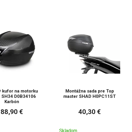
m radi pomôžeme.
 kufor na motorku
Montážna sada pre Top
 SH34 D0B34106
master SHAD H0PC11ST
Karbón
88,90 €
40,30 €
Skladom