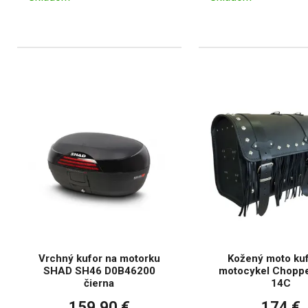
Vrchný kufor na motorku
Kožený moto kuf
SHAD SH46 D0B46200
motocykel Chopp
čierna
14C
159,90 €
174 €