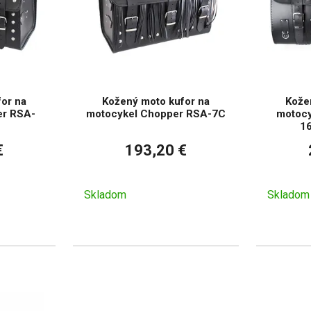
or na
Kožený moto kufor na
Kože
er RSA-
motocykel Chopper RSA-7C
motocy
1
€
193,20 €
Skladom
Skladom