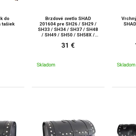
k do
Brzdové svetlo SHAD
Vrchný
 tašiek
201604 pre SH26 / SH29 /
SHAD
SH33 / SH34 / SH37 / SH48
/ SH49 / SH50 / SH58X /
SH59X
31 €
Skladom
Skladom