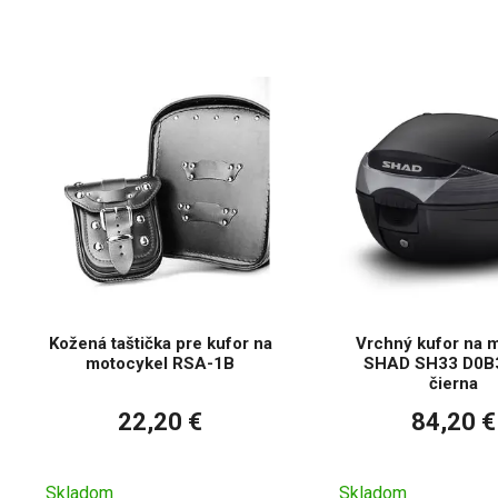
Nie, musíte si 
Kožená taštička pre kufor na
Vrchný kufor na 
motocykel RSA-1B
SHAD SH33 D0B
čierna
22,20 €
84,20 €
Skladom
Skladom