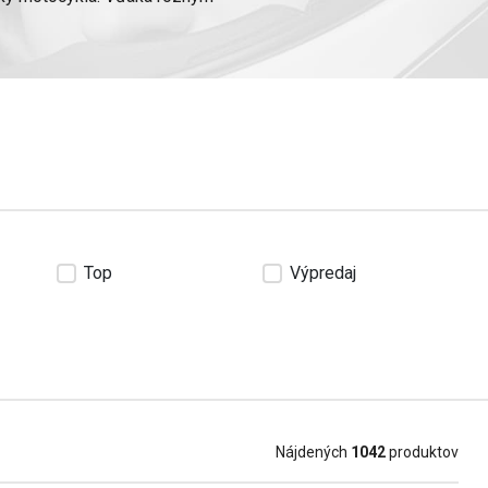
ty.
ašnami
alebo
tankvakmi
, aby
vu.
Top
Výpredaj
Nájdených
1042
produktov