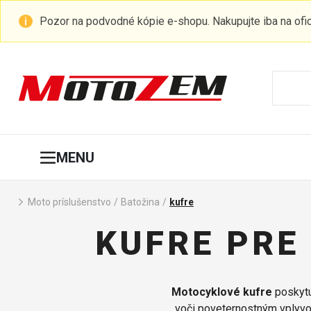
Pozor na podvodné kópie e-shopu. Nakupujte iba na of
MENU
Moto príslušenstvo
/
Batožina
/
kufre
KUFRE PRE
Motocyklové kufre
poskytu
voči poveternostným vplyvo