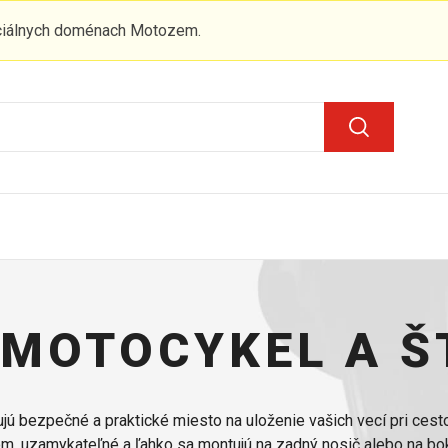
iciálnych doménach Motozem.
 MOTOCYKEL A 
jú bezpečné a praktické miesto na uloženie vašich vecí pri cest
m, uzamykateľné a ľahko sa montujú na zadný nosič alebo na b