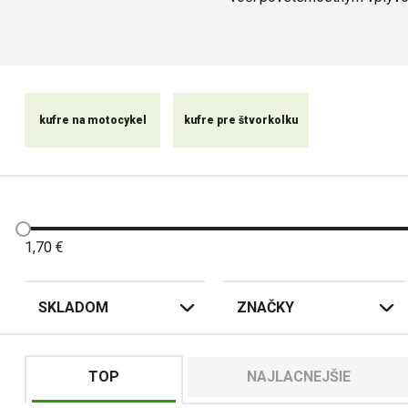
ob
Na dosiahnutie maximálneho 
st
kufre na motocykel
kufre pre štvorkolku
1,70
€
SKLADOM
ZNAČKY
TOP
NAJLACNEJŠIE