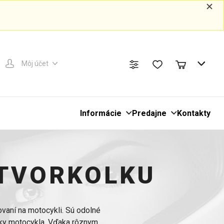
Môj účet
Informácie
Predajne
Kontakty
ŠTVORKOLKU
ovaní na motocykli. Sú odolné
oky motocykla. Vďaka rôznym