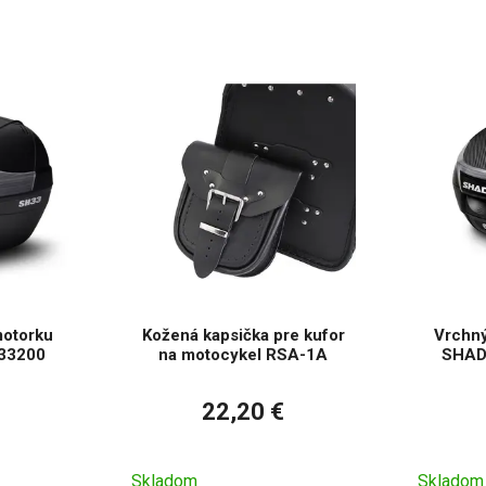
vybrať správny držiak alebo nosič pre váš model. S výberom vá
motorku
Kožená kapsička pre kufor
Vrchný
33200
na motocykel RSA-1A
SHAD
22,20 €
Skladom
Skladom