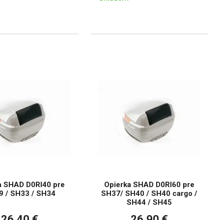
a SHAD D0RI40 pre
Opierka SHAD D0RI60 pre
 / SH33 / SH34
SH37/ SH40 / SH40 cargo /
SH44 / SH45
26,40 €
26,90 €