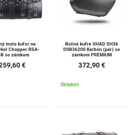
ný moto kufor na
Bočné kufre SHAD SH36
kel Chopper RSA-
D0B36200 Karbón (pár) so
6B so zámkom
zámkom PRÉMIUM
259,60 €
372,90 €
Skladom