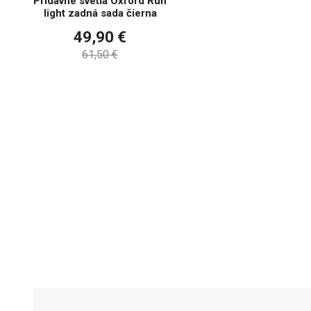
Prídavné svetlá Oxford Run
light zadná sada čierna
49,90 €
61,50 €