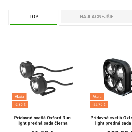
TOP
NAJLACNEJŠIE
Akcia
Akcia
-2,30 €
-22,70 €
Prídavné svetlá Oxford Run
Prídavné svetlá Ox
light predná sada čierna
light predná sada