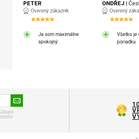
PETER
ONDŘEJ
| Čes
Overený zákazník
Overený záka
Ja som maximálne
Všetko je 
spokojný
poriadku.
1
V
.
Zásady
V
mienky
.