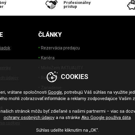
bný
Profesionálny
er
prístup
E
ČLÁNKY
iadok
Rezervácia predajcu
Kariéra
ienky
MotoZem AKTUALITY
COOKIES
ch údajov
Rady a tipy
Zariadenie
ri, vrátane spoločnosti
Google
, potrebujú Váš súhlas na využitie je
viac článkov>
ného mohli zobrazovať informácie a reklamy zodpovedajúce Vašim 
e,
 našich stránok môžu byť zdieľané s našimi partnermi – viac sa dozv
ochrany osobných údajov
a na stránke
Ako Google používa dáta
.
nia cookies
Súhlas udelíte kliknutím na „OK“.