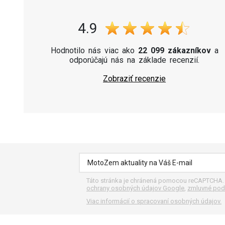
4.9
Hodnotilo nás viac ako
22 099 zákazníkov
a
odporúčajú nás na základe recenzií.
Zobraziť recenzie
Táto stránka je chránená pomocou reCAPTCHA
ochrany osobných údajov Google
,
zmluvné pod
Viac informácií o spracovaní osobných údajov.