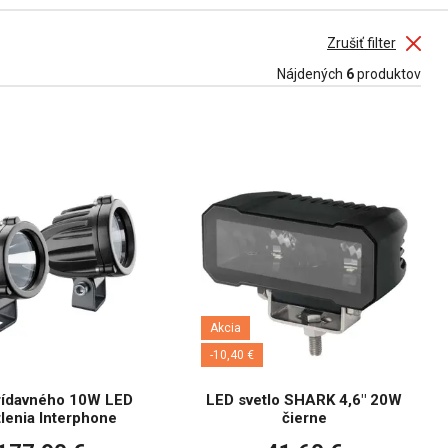
Zrušiť filter
Nájdených
6
produktov
Akcia
-10,40 €
rídavného 10W LED
LED svetlo SHARK 4,6" 20W
lenia Interphone
čierne