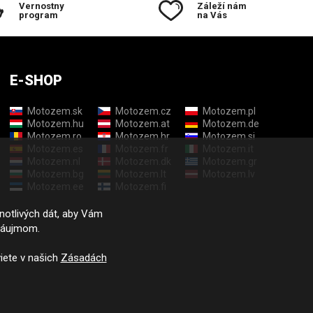
Vernostny
Záleží nám
program
na Vás
E-SHOP
Motozem.sk
Motozem.cz
Motozem.pl
Motozem.hu
Motozem.at
Motozem.de
Motozem.ro
Motozem.hr
Motozem.si
Motozem.es
Motozem.fr
Motozem.it
Motozem.nl
Motozem.dk
Motozem.gr
Motozem.bg
Motozem.lt
Motozem.lv
Motozem.ee
Motozem.fi
dnotlivých dát, aby Vám
záujmom.
iete v našich
Zásadách