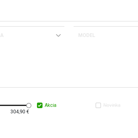
RA
MODEL
Akcia
Novinka
304,90
€