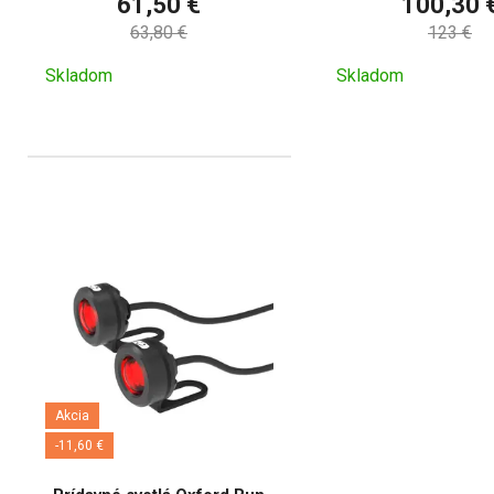
61,50 €
100,30 
63,80 €
123 €
Skladom
Skladom
Akcia
-11,60 €