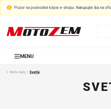
Pozor na podvodné kópie e-shopu. Nakupujte iba na of
MENU
Moto diely
/
Svetlá
SVE