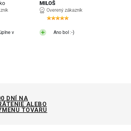
ko
MILOŠ
zník
Overený zákazník
úplne v
Ano bol :-)
00 DNÍ NA
RÁTENIE ALEBO
ÝMENU TOVARU