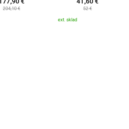
177,90 €
41,60 €
204,10 €
52 €
ext. sklad