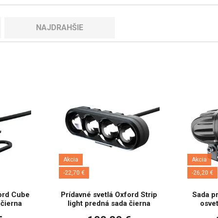
NAJDRAHŠIE
Akcia
Akcia
-22,70 €
-26,20 €
ford Cube
Prídavné svetlá Oxford Strip
Sada p
 čierna
light predná sada čierna
osvet