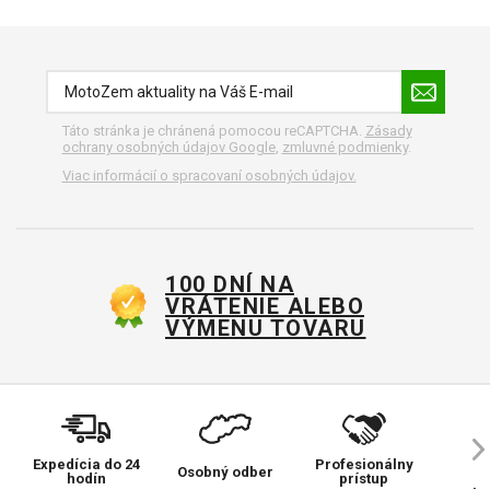
Táto stránka je chránená pomocou reCAPTCHA.
Zásady
ochrany osobných údajov Google
,
zmluvné podmienky
.
Viac informácií o spracovaní osobných údajov.
100 DNÍ NA
VRÁTENIE ALEBO
VÝMENU TOVARU
Expedícia do 24
Profesionálny
Ve
Osobný odber
hodín
prístup
pr