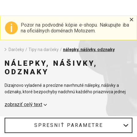
Pozor na podvodné kópie e-shopu. Nakupujte iba
na oficiálnych doménach Motozem.
Darčeky
/
Tipy na darčeky
/
nálepky, nášivky, odznaky
NÁLEPKY, NÁŠIVKY,
ODZNAKY
Dizajnovo vyladené a precízne navrhnuté nálepky, nášivky a
odznaky, ktoré bezpochyby nadchnú každého priaznivca jednej
stopy.
zobraziť celý text
SPRESNIŤ PARAMETRE