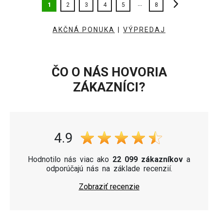
...
1
2
3
4
5
8
AKČNÁ PONUKA
|
VÝPREDAJ
ČO O NÁS HOVORIA
ZÁKAZNÍCI?
4.9
Hodnotilo nás viac ako
22 099 zákazníkov
a
odporúčajú nás na základe recenzií.
Zobraziť recenzie