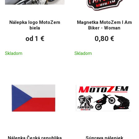
Nálepka logo MotoZem
Magnetka MotoZem I Am
biela
Biker - Woman
od 1 €
0,80 €
Skladom
Skladom
Nálepka Česká republika
Súprava nálepiek