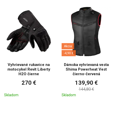
Akcia
-4,90 €
Vyhrievané rukavice na
Dámska vyhrievaná vesta
motocykel Revit Liberty
Shima Powerheat Vest
H2O čierne
čierno-červená
270 €
139,90 €
144,80 €
Skladom
Skladom