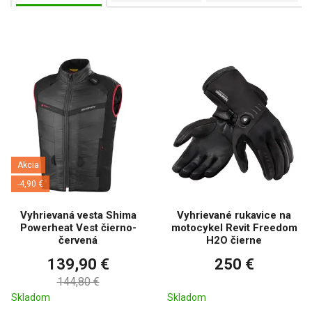
Akcia
-4,90 €
Vyhrievaná vesta Shima
Vyhrievané rukavice na
Powerheat Vest čierno-
motocykel Revit Freedom
červená
H2O čierne
139,90 €
250 €
144,80 €
Skladom
Skladom