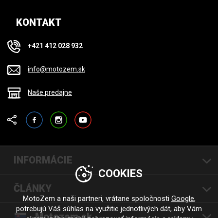
KONTAKT
+421 412 028 932
info@motozem.sk
Naše predajne
Facebook
Instagram
YouTube
INFORMÁCIE
COOKIES
ČLÁNKY
MotoZem a naši partneri, vrátane spoločnosti
Google
,
potrebujú Váš súhlas na využitie jednotlivých dát, aby Vám
Motozem.sk