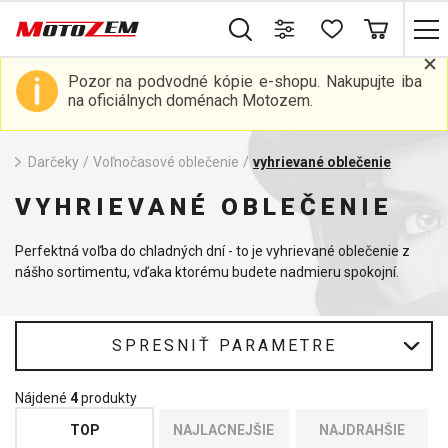
Pozor na podvodné kópie e-shopu. Nakupujte iba
na oficiálnych doménach Motozem.
Darčeky
/
Voľnočasové oblečenie
/
vyhrievané oblečenie
VYHRIEVANÉ OBLEČENIE
Perfektná voľba do chladných dní - to je vyhrievané oblečenie z
nášho sortimentu, vďaka ktorému budete nadmieru spokojní.
SPRESNIŤ PARAMETRE
Nájdené
4
produkty
TOP
NAJLACNEJŠIE
NAJDRAHŠIE