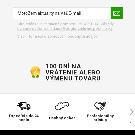
Táto stránka je chránená pomocou reCAPTCHA.
Zásady
ochrany osobných údajov Google
,
zmluvné podmienky
.
Viac informácií o spracovaní osobných údajov.
100 DNÍ NA
VRÁTENIE ALEBO
VÝMENU TOVARU
Expedícia do 24
Profesionálny
Ve
Osobný odber
hodín
prístup
pr