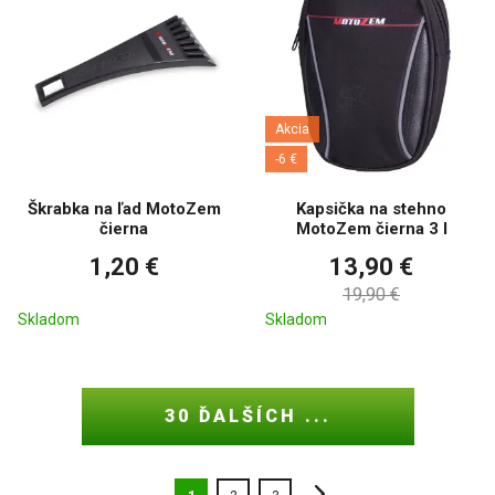
Akcia
-6 €
Škrabka na ľad MotoZem
Kapsička na stehno
čierna
MotoZem čierna 3 l
1,20 €
13,90 €
19,90 €
Skladom
Skladom
30 ĎALŠÍCH ...