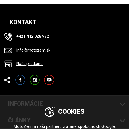
KONTAKT
+421 412 028 932
info@motozem.sk
Naše predajne
Facebook
Instagram
YouTube
INFORMÁCIE
COOKIES
ČLÁNKY
MotoZem a naši partneri, vrátane spoločnosti
Google
,