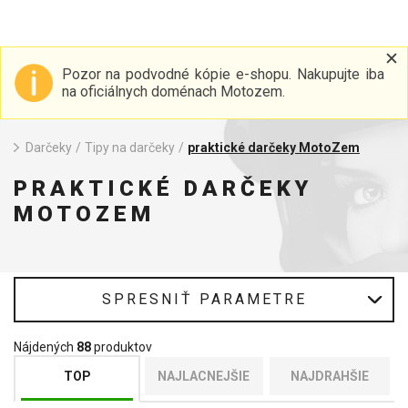
Pozor na podvodné kópie e-shopu. Nakupujte iba
na oficiálnych doménach Motozem.
Darčeky
/
Tipy na darčeky
/
praktické darčeky MotoZem
PRAKTICKÉ DARČEKY
MOTOZEM
SPRESNIŤ PARAMETRE
Nájdených
88
produktov
TOP
NAJLACNEJŠIE
NAJDRAHŠIE