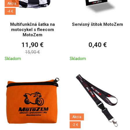
Akcia
-4 €
Multifunkčná šatka na
Servisný štítok MotoZem
motocykel s fleecom
MotoZem
11,90 €
0,40 €
15,90 €
Skladom
Skladom
Akcia
-2 €