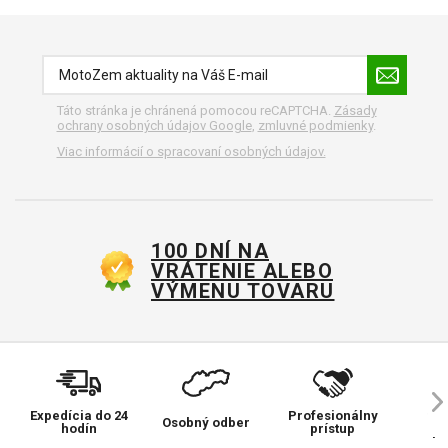
Táto stránka je chránená pomocou reCAPTCHA.
Zásady
ochrany osobných údajov Google
,
zmluvné podmienky
.
Viac informácií o spracovaní osobných údajov.
100 DNÍ NA
VRÁTENIE ALEBO
VÝMENU TOVARU
Expedícia do 24
Profesionálny
Ve
Osobný odber
hodín
prístup
pr