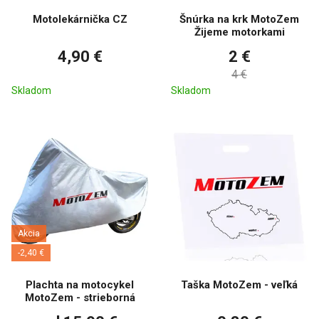
Motolekárnička CZ
Šnúrka na krk MotoZem
Žijeme motorkami
4,90 €
2 €
4 €
Skladom
Skladom
Akcia
-2,40 €
Plachta na motocykel
Taška MotoZem - veľká
MotoZem - strieborná