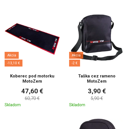
Akcia
Akcia
-13,10 €
-2 €
Koberec pod motorku
Taška cez rameno
MotoZem
MotoZem
47,60 €
3,90 €
60,70 €
5,90 €
Skladom
Skladom