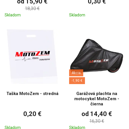
od 15,90 €
0,30 €
18,30 €
Skladom
Skladom
Akcia
-1,90 €
Taška MotoZem - stredná
Garážová plachta na
motocykel MotoZem -
čierna
0,20 €
od 14,40 €
16,30 €
Skladom
Skladom