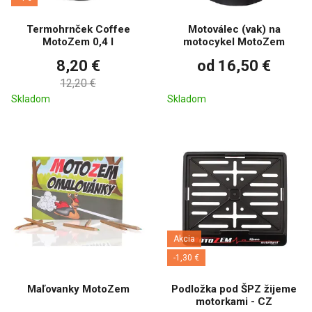
Termohrnček Coffee
Motoválec (vak) na
MotoZem 0,4 l
motocykel MotoZem
8,20 €
od 16,50 €
12,20 €
Skladom
Skladom
Akcia
-1,30 €
Maľovanky MotoZem
Podložka pod ŠPZ žijeme
motorkami - CZ