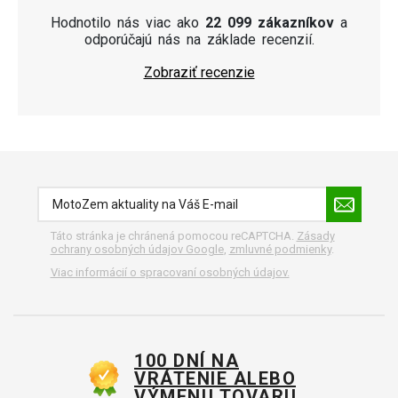
Hodnotilo nás viac ako
22 099 zákazníkov
a
odporúčajú nás na základe recenzií.
Zobraziť recenzie
Táto stránka je chránená pomocou reCAPTCHA.
Zásady
ochrany osobných údajov Google
,
zmluvné podmienky
.
Viac informácií o spracovaní osobných údajov.
100 DNÍ NA
VRÁTENIE ALEBO
VÝMENU TOVARU