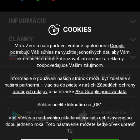
INFORMÁCIE
COOKIES
ČLÁNKY
MotoZem a naši partneri, vrátane spoločnosti
Google
,
potrebujú Váš súhlas na využitie jednotlivých dát, aby Vám
Motozem.sk
okrem iného mohli zobrazovať informácie a reklamy
zodpovedajúce Vašim záujmom.
MotoZem - motorkárske oblečenie, moto príslušenstvo, moto
Informácie o používaní našich stránok môžu byť zdieľané s
diely
našimi partnermi – viac sa dozviete v našich
Zásadách ochrany
Moto oblečenie |
Moto oblečení
Moto oblečení - motorkáři
osobných údajov
a na stránke
Ako Google používa dáta
.
Súhlas udelíte kliknutím na „OK“.
Váš súhlas s nastavením ukladania cookies uchovávame po
dobu jedného roka. Toto nastavenie môžete kedykoľvek upraviť
TU
.