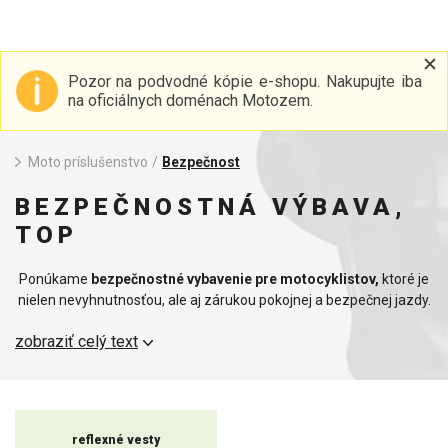
Pozor na podvodné kópie e-shopu. Nakupujte iba
na oficiálnych doménach Motozem.
Moto príslušenstvo
/
Bezpečnost
BEZPEČNOSTNÁ VÝBAVA,
TOP
Ponúkame
bezpečnostné vybavenie pre motocyklistov,
ktoré je
nielen nevyhnutnosťou, ale aj zárukou pokojnej a bezpečnej jazdy.
V našej kategórii nájdete všetko, čo potrebujete na zvýšenie svojej
zobraziť celý text
bezpečnosti na cestách, či už sa chystáte na krátku jazdu alebo
dlhý výlet.
Začnime reflexnými nálepkami na motorku. Tieto nenápadné, ale
významné doplnky zvyšujú viditeľnosť vášho motocykla v noci a za
reflexné vesty
zníženej viditeľnosti. Sú vyrobené z vysoko odolného materiálu,