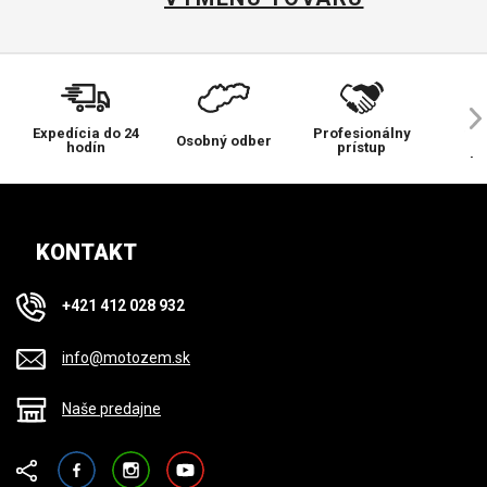
Expedícia do 24
Profesionálny
Ve
Osobný odber
hodín
prístup
pr
KONTAKT
+421 412 028 932
info@motozem.sk
Naše predajne
Facebook
Instagram
YouTube