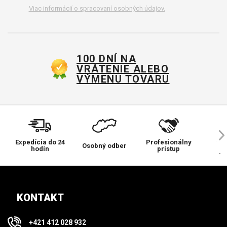
Viac informácií o spracovaní osobných údajov.
100 DNÍ NA
VRÁTENIE ALEBO
VÝMENU TOVARU
Expedícia do 24
Profesionálny
Ve
Osobný odber
hodín
prístup
pr
KONTAKT
+421 412 028 932