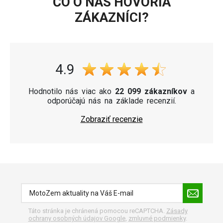
ČO O NÁS HOVORIA
ZÁKAZNÍCI?
4.9
Hodnotilo nás viac ako
22 099 zákazníkov
a
odporúčajú nás na základe recenzií.
Zobraziť recenzie
Táto stránka je chránená pomocou reCAPTCHA.
Zásady
ochrany osobných údajov Google
,
zmluvné podmienky
.