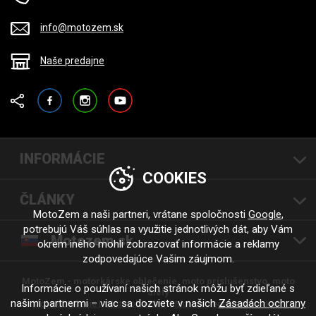
info@motozem.sk
Naše predajne
Facebook
Instagram
YouTube
INFORMÁCIE
COOKIES
ČLÁNKY
MotoZem a naši partneri, vrátane spoločnosti
Google
,
potrebujú Váš súhlas na využitie jednotlivých dát, aby Vám
Motozem.sk
okrem iného mohli zobrazovať informácie a reklamy
zodpovedajúce Vašim záujmom.
MotoZem - motorkárske oblečenie, moto príslušenstvo, moto
Informácie o používaní našich stránok môžu byť zdieľané s
diely
našimi partnermi – viac sa dozviete v našich
Zásadách ochrany
Moto oblečenie |
Moto oblečení
Moto oblečení - motorkáři