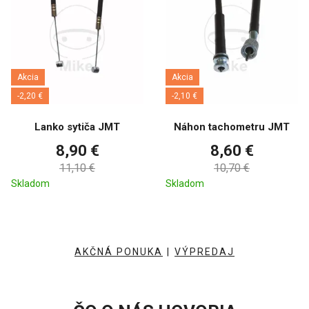
Akcia
Akcia
-2,20 €
-2,10 €
Lanko sytiča JMT
Náhon tachometru JMT
8,90 €
8,60 €
11,10 €
10,70 €
Skladom
Skladom
AKČNÁ PONUKA
|
VÝPREDAJ