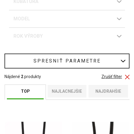
KUBATÚRA
MODEL
ROK VÝROBY
SPRESNIŤ PARAMETRE
Nájdené
2
produkty
Zrušiť filter
TOP
NAJLACNEJŠIE
NAJDRAHŠIE