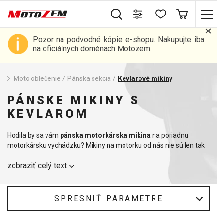
Pozor na podvodné kópie e-shopu. Nakupujte iba
na oficiálnych doménach Motozem.
Moto oblečenie
/
Pánska sekcia
/
Kevlarové mikiny
PÁNSKE MIKINY S
KEVLAROM
Hodila by sa vám
pánska motorkárska mikina
na poriadnu
motorkársku vychádzku? Mikiny na motorku od nás nie sú len tak
obyčajné mikiny, pretože majú v sebe zabudované chrániče, je
zobraziť celý text
možné do nich vložiť
chrbtový chránič
a ponúka aj mnoho ďalších
funkcií, ktoré pri jazde na moto využijete. Mikiny pre motorkárov sú
vytvorené tak, aby vám zaistili vysoký stupeň bezpečnosti a
zároveň vám dodajú štýl. Väčšina z ponúkaných mikín sa dá využiť
SPRESNIŤ PARAMETRE
aj na bežné nosenie do mesta, rovnako ako
motorkárske nohavice
,
ktoré v ponuke máme.