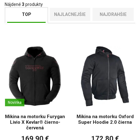
Nájdené
3
produkty
TOP
NAJLACNEJŠIE
NAJDRAHŠIE
Novinka
Mikina na motorku Furygan
Mikina na motorku Oxford
Livio X Kevlar® čierno-
Super Hoodie 2.0 čierna
červená
169,90 €
172,80 €