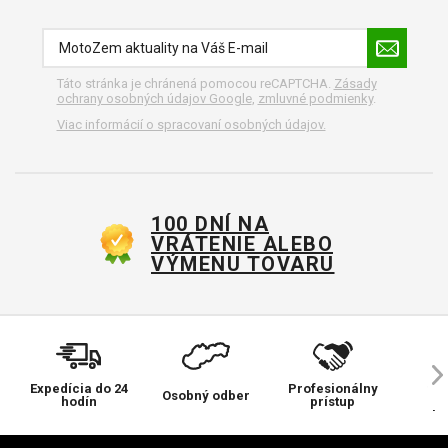
Táto stránka je chránená pomocou reCAPTCHA.
Zásady
ochrany osobných údajov Google
,
zmluvné podmienky
.
Viac informácií o spracovaní osobných údajov.
100 DNÍ NA
VRÁTENIE ALEBO
VÝMENU TOVARU
Expedícia do 24
Profesionálny
Ve
Osobný odber
hodín
prístup
pr