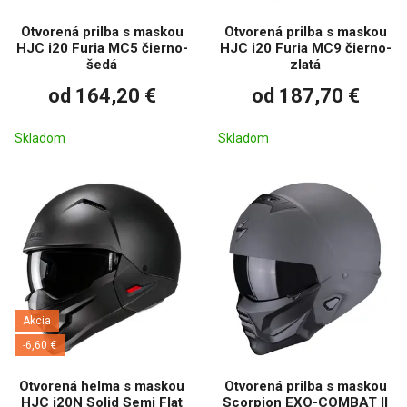
Otvorená prilba s maskou
Otvorená prilba s maskou
HJC i20 Furia MC5 čierno-
HJC i20 Furia MC9 čierno-
šedá
zlatá
od 164,20 €
od 187,70 €
Skladom
Skladom
Akcia
-6,60 €
Otvorená helma s maskou
Otvorená prilba s maskou
HJC i20N Solid Semi Flat
Scorpion EXO-COMBAT II