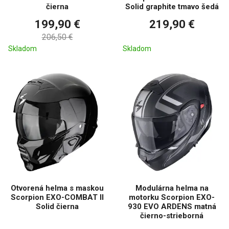
čierna
Solid graphite tmavo šedá
199,90 €
219,90 €
206,50 €
Skladom
Skladom
Otvorená helma s maskou
Modulárna helma na
Scorpion EXO-COMBAT II
motorku Scorpion EXO-
Solid čierna
930 EVO ARDENS matná
čierno-strieborná