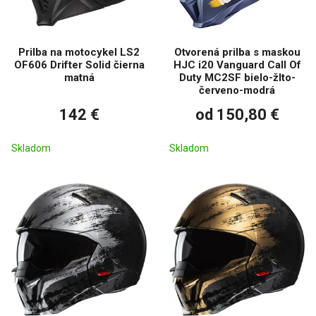
Prilba na motocykel LS2
Otvorená prilba s maskou
OF606 Drifter Solid čierna
HJC i20 Vanguard Call Of
matná
Duty MC2SF bielo-žlto-
červeno-modrá
142 €
od 150,80 €
Skladom
Skladom