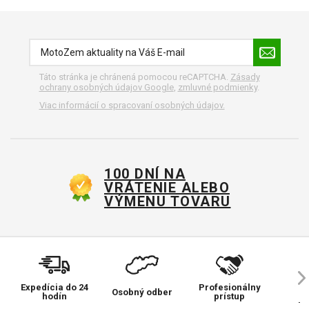
Táto stránka je chránená pomocou reCAPTCHA.
Zásady
ochrany osobných údajov Google
,
zmluvné podmienky
.
Viac informácií o spracovaní osobných údajov.
100 DNÍ NA
VRÁTENIE ALEBO
VÝMENU TOVARU
Expedícia do 24
Profesionálny
Ve
Osobný odber
hodín
prístup
pr