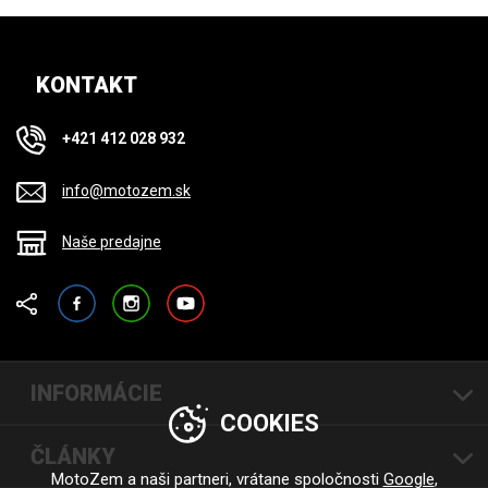
KONTAKT
+421 412 028 932
info@motozem.sk
Naše predajne
Facebook
Instagram
YouTube
INFORMÁCIE
COOKIES
ČLÁNKY
MotoZem a naši partneri, vrátane spoločnosti
Google
,