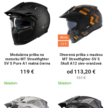
Akcia
-12 €
Modulárna prilba na
Otvorená prilba s maskou
motorku MT Streetfighter
MT Streetfighter SV S
SV S Pure A1 matná čierna
Skull A12 sivo-oranžová
119 €
od 113,20 €
151 €
Skladom
Skladom