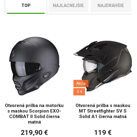
do mesta alebo na dlhé výlety s
integrovanou prilbou
pre
TOP
NAJLACNEJŠIE
NAJDRAHŠIE
maximálnu bezpečnosť.
Akcia
-5 €
Otvorená prilba na motorku
Otvorená prilba s maskou
s maskou Scorpion EXO-
MT Streetfighter SV S
COMBAT II Solid čierna
Solid A1 čierna matná
matná
219,90 €
119 €