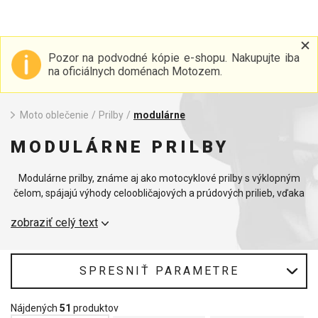
Pozor na podvodné kópie e-shopu. Nakupujte iba
na oficiálnych doménach Motozem.
Moto oblečenie
/
Prilby
/
modulárne
MODULÁRNE PRILBY
Modulárne prilby, známe aj ako motocyklové prilby s výklopným
čelom, spájajú výhody celoobličajových a prúdových prilieb, vďaka
čomu sú medzi motocyklistami veľmi obľúbené. Modulárne
zobraziť celý text
motocyklové prilby ponúkajú vynikajúcu flexibilitu, pretože prednú
časť prilby možno odňať, čo uľahčuje komunikáciu a konzumáciu
nápojov bez nutnosti odnímania prilby. Vďaka robustnej
konštrukcii a integrovaným bezpečnostným prvkom poskytuje
SPRESNIŤ PARAMETRE
každá motocyklová prilba zvýšenú ochranu počas jazdy. V oblasti
motocyklových prilieb sú modulárne modely čoraz obľúbenejšie
Nájdených
51
produktov
vďaka svojej univerzálnosti pre rôzne typy jazdy.
Otvorená prilba