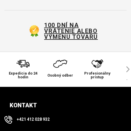
100 DNÍ NA
VRÁTENIE ALEBO
VÝMENU TOVARU
Expedícia do 24
Profesionálny
Ve
Osobný odber
hodín
prístup
pr
KONTAKT
+421 412 028 932