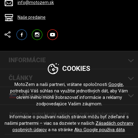
info@motozem.sk
Naše predajne
Facebook
Instagram
YouTube
INFORMÁCIE
COOKIES
ČLÁNKY
MotoZem a naši partneri, vrátane spoločnosti
Google
,
potrebujú Váš súhlas na využitie jednotlivých dát, aby Vám
Motozem.sk
okrem iného mohli zobrazovať informácie a reklamy
zodpovedajúce Vašim záujmom.
MotoZem - motorkárske oblečenie, moto príslušenstvo, moto
Informácie o používaní našich stránok môžu byť zdieľané s
diely
našimi partnermi – viac sa dozviete v našich
Zásadách ochrany
Moto oblečenie |
Moto oblečení
Moto oblečení - motorkáři
osobných údajov
a na stránke
Ako Google používa dáta
.