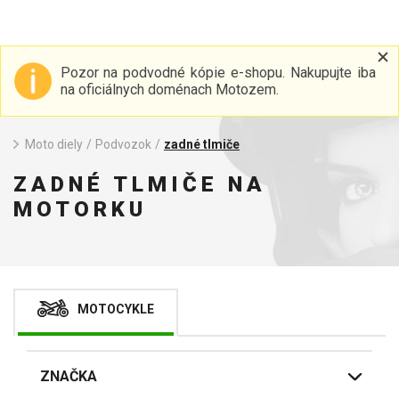
Pozor na podvodné kópie e-shopu. Nakupujte iba
na oficiálnych doménach Motozem.
Moto diely
/
Podvozok
/
zadné tlmiče
ZADNÉ TLMIČE NA
MOTORKU
MOTOCYKLE
ZNAČKA