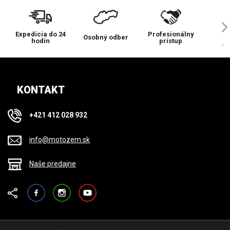
Expedícia do 24
Profesionálny
Ve
Osobný odber
hodín
prístup
pr
KONTAKT
+421 412 028 932
info@motozem.sk
Naše predajne
Facebook
Instagram
YouTube