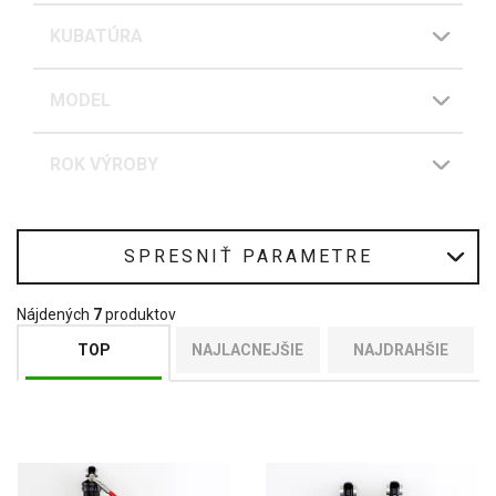
KUBATÚRA
MODEL
ROK VÝROBY
SPRESNIŤ PARAMETRE
Nájdených
7
produktov
TOP
NAJLACNEJŠIE
NAJDRAHŠIE