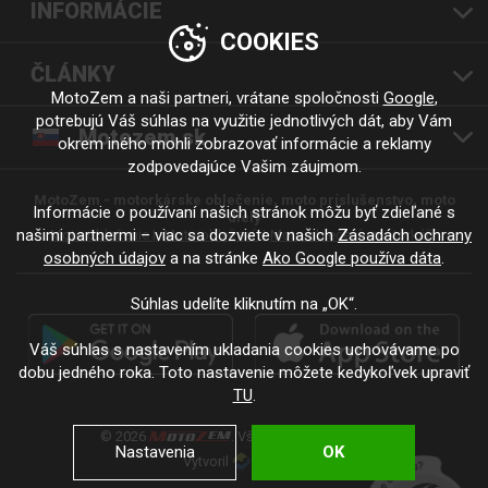
INFORMÁCIE
COOKIES
ČLÁNKY
MotoZem a naši partneri, vrátane spoločnosti
Google
,
potrebujú Váš súhlas na využitie jednotlivých dát, aby Vám
Motozem.sk
okrem iného mohli zobrazovať informácie a reklamy
zodpovedajúce Vašim záujmom.
MotoZem - motorkárske oblečenie, moto príslušenstvo, moto
Informácie o používaní našich stránok môžu byť zdieľané s
diely
našimi partnermi – viac sa dozviete v našich
Zásadách ochrany
Moto oblečenie |
Moto oblečení
Moto oblečení - motorkáři
osobných údajov
a na stránke
Ako Google používa dáta
.
Súhlas udelíte kliknutím na „OK“.
Váš súhlas s nastavením ukladania cookies uchovávame po
dobu jedného roka. Toto nastavenie môžete kedykoľvek upraviť
TU
.
© 2026
. Všetky práva vyhradené.
Nastavenia
OK
Vytvoril
.