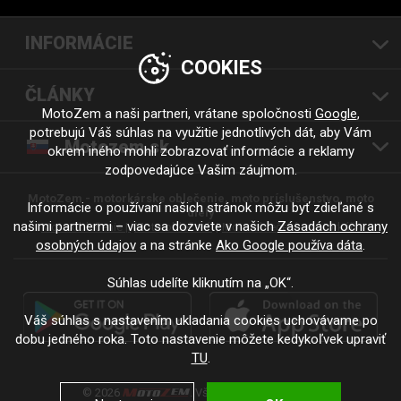
INFORMÁCIE
COOKIES
ČLÁNKY
MotoZem a naši partneri, vrátane spoločnosti
Google
,
potrebujú Váš súhlas na využitie jednotlivých dát, aby Vám
Motozem.sk
okrem iného mohli zobrazovať informácie a reklamy
zodpovedajúce Vašim záujmom.
MotoZem - motorkárske oblečenie, moto príslušenstvo, moto
Informácie o používaní našich stránok môžu byť zdieľané s
diely
našimi partnermi – viac sa dozviete v našich
Zásadách ochrany
Moto oblečenie |
Moto oblečení
Moto oblečení - motorkáři
osobných údajov
a na stránke
Ako Google používa dáta
.
Súhlas udelíte kliknutím na „OK“.
Váš súhlas s nastavením ukladania cookies uchovávame po
dobu jedného roka. Toto nastavenie môžete kedykoľvek upraviť
TU
.
© 2026
. Všetky práva vyhradené.