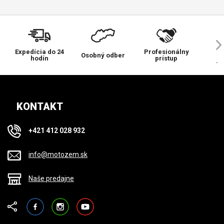
Expedícia do 24
Profesionálny
Ve
Osobný odber
hodín
prístup
pr
KONTAKT
+421 412 028 932
info@motozem.sk
Naše predajne
Facebook
Instagram
YouTube