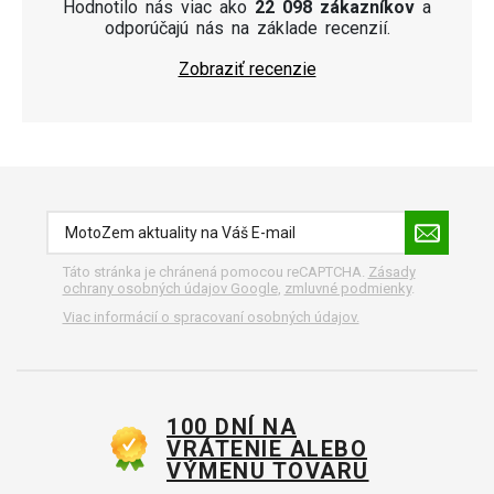
Hodnotilo nás viac ako
22 098 zákazníkov
a
odporúčajú nás na základe recenzií.
Zobraziť recenzie
Táto stránka je chránená pomocou reCAPTCHA.
Zásady
ochrany osobných údajov Google
,
zmluvné podmienky
.
Viac informácií o spracovaní osobných údajov.
100 DNÍ NA
VRÁTENIE ALEBO
VÝMENU TOVARU