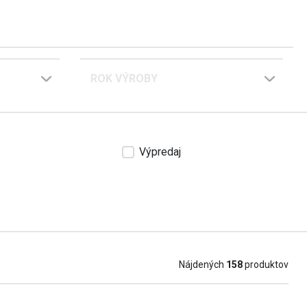
ROK VÝROBY
Výpredaj
Nájdených
158
produktov