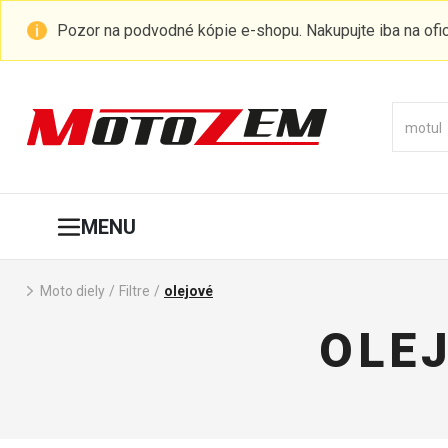
Pozor na podvodné kópie e-shopu. Nakupujte iba na of
MENU
Moto diely
/
Filtre
/
olejové
OLEJ