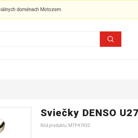
iciálnych doménach Motozem.
Sviečky DENSO U27
Kód produktu: MTP47432