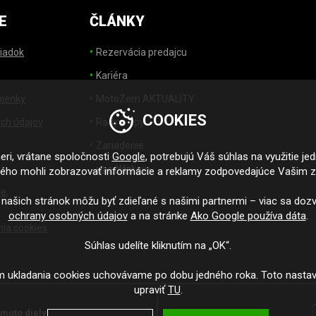
E
ČLÁNKY
iadok
Rezervácia predajcu
Kariéra
ienky
MotoZem AKTUALITY
COOKIES
ch údajov
Rady a tipy
Zariadenie
ri, vrátane spoločnosti
Google
, potrebujú Váš súhlas na využitie je
viac článkov>
ného mohli zobrazovať informácie a reklamy zodpovedajúce Vašim 
e,
 našich stránok môžu byť zdieľané s našimi partnermi – viac sa dozv
ochrany osobných údajov
a na stránke
Ako Google používa dáta
.
nia cookies
Súhlas udelíte kliknutím na „OK“.
m ukladania cookies uchovávame po dobu jedného roka. Toto nasta
upraviť
TU
.
moto diely