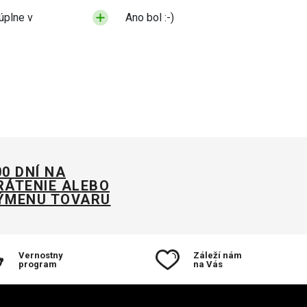
úplne v
Ano bol :-)
00 DNÍ NA
RÁTENIE ALEBO
ÝMENU TOVARU
Vernostny
Záleží nám
program
na Vás