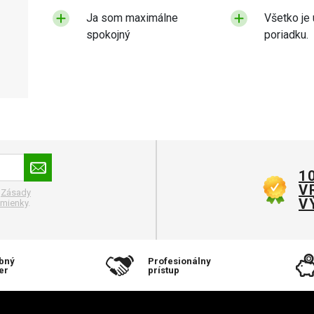
Ja som maximálne
Všetko je 
spokojný
poriadku.
1
V
.
Zásady
V
mienky
.
bný
Profesionálny
er
prístup