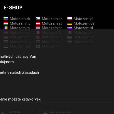
E-SHOP
Motozem.sk
Motozem.cz
Motozem.pl
Motozem.hu
Motozem.at
Motozem.de
Motozem.ro
Motozem.hr
Motozem.si
Motozem.es
Motozem.fr
Motozem.it
Motozem.nl
Motozem.dk
Motozem.gr
Motozem.bg
Motozem.lt
Motozem.lv
Motozem.ee
Motozem.fi
dnotlivých dát, aby Vám
záujmom.
iete v našich
Zásadách
venie môžete kedykoľvek