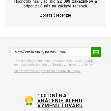
Hodnotilo nás viac ako
22 099 zákazníkov
a
odporúčajú nás na základe recenzií.
Zobraziť recenzie
Táto stránka je chránená pomocou reCAPTCHA.
Zásady
ochrany osobných údajov Google
,
zmluvné podmienky
.
Viac informácií o spracovaní osobných údajov.
100 DNÍ NA
VRÁTENIE ALEBO
VÝMENU TOVARU