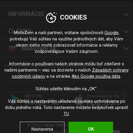
INFORMÁCIE
COOKIES
ČLÁNKY
MotoZem a naši partneri, vrátane spoločnosti
Google
,
potrebujú Váš súhlas na využitie jednotlivých dát, aby Vám
okrem iného mohli zobrazovať informácie a reklamy
Motozem.sk
zodpovedajúce Vašim záujmom.
Informácie o používaní našich stránok môžu byť zdieľané s
Pre informácie o motorkárskych rukaviciach klikni TU
našimi partnermi – viac sa dozviete v našich
Zásadách ochrany
Moto rukavice značky RSA.
osobných údajov
a na stránke
Ako Google používa dáta
.
Súhlas udelíte kliknutím na „OK“.
Váš súhlas s nastavením ukladania cookies uchovávame po
dobu jedného roka. Toto nastavenie môžete kedykoľvek upraviť
TU
.
© 2026
. Všetky práva vyhradené.
Nastavenia
OK
Vytvoril
.