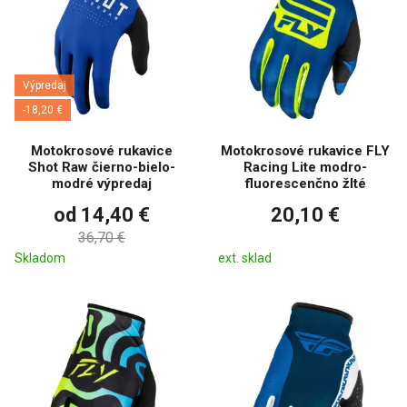
Výpredaj
-18,20 €
Motokrosové rukavice
Motokrosové rukavice FLY
Shot Raw čierno-bielo-
Racing Lite modro-
modré výpredaj
fluorescenčno žlté
od 14,40 €
20,10 €
36,70 €
Skladom
ext. sklad