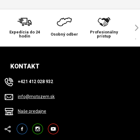
Expedícia do 24
Profesionálny
Ve
Osobný odber
hodín
prístup
pr
KONTAKT
+421 412 028 932
info@motozem.sk
Naše predajne
Facebook
Instagram
YouTube