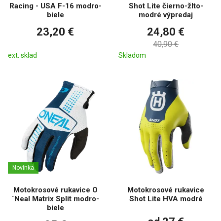
Racing - USA F-16 modro-
Shot Lite čierno-žlto-
biele
modré výpredaj
23,20 €
24,80 €
40,90 €
ext. sklad
Skladom
Novinka
Motokrosové rukavice O
Motokrosové rukavice
´Neal Matrix Split modro-
Shot Lite HVA modré
biele