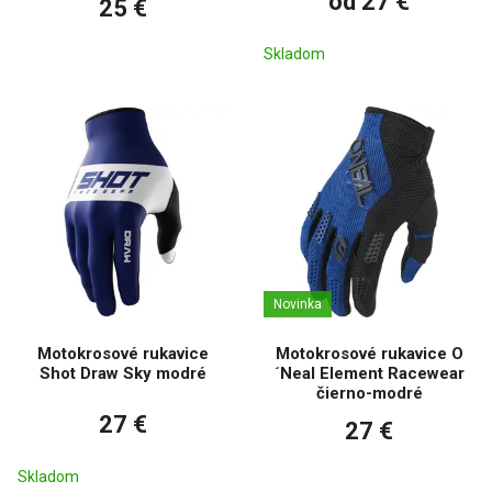
od 27 €
25 €
Skladom
Novinka
Motokrosové rukavice
Motokrosové rukavice O
Shot Draw Sky modré
´Neal Element Racewear
čierno-modré
27 €
27 €
Skladom