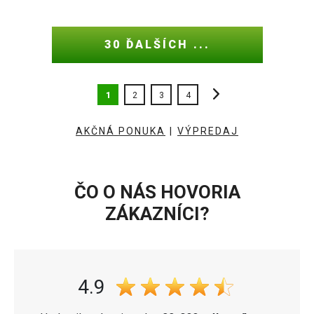
30 ĎALŠÍCH ...
1
2
3
4
AKČNÁ PONUKA
|
VÝPREDAJ
ČO O NÁS HOVORIA
ZÁKAZNÍCI?
4.9