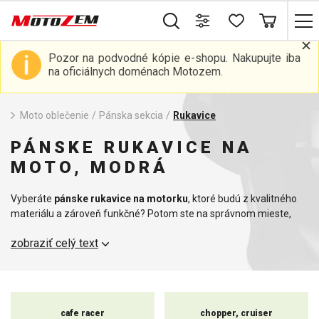
Pozor na podvodné kópie e-shopu. Nakupujte iba
na oficiálnych doménach Motozem.
Moto oblečenie
/
Pánska sekcia
/
Rukavice
PÁNSKE RUKAVICE NA
MOTO, MODRÁ
Vyberáte
pánske rukavice na motorku
, ktoré budú z kvalitného
materiálu a zároveň funkčné? Potom ste na správnom mieste,
pretože my pre vás vyberáme iba tie najkvalitnejšie produkty na
zobraziť celý text
trhu. Ponúkame široký výber motorkárskych rukavíc v štýle cafe
racer, cestovné, chopper, MX,
skúter
, športové a mnoho ďalších.
Podľa typu vašej motorky si jednoducho vyberiete tie správne
rukavice pre vás. Motorkárske rukavice chránia ruky pred
poveternostnými vplyvmi, pádmi, úrazmi a zranením. Pre
cafe racer
chopper, cruiser
motorkárov je vždy na prvom mieste bezpečnosť, takže sa určite