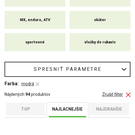
pozrite aj na
bezpečnostnú výbavu
na moto.
MX, enduro, ATV
skúter
sportovné
vložky do rukavíc
SPRESNIŤ PARAMETRE
Farba:
modrá
Nájdených
94
produktov
Zrušiť filter
TOP
NAJLACNEJŠIE
NAJDRAHŠIE