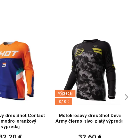
Výpredaj
-8,10 €
ý dres Shot Contact
Motokrosový dres Shot Devo
 modro-oranžový
Army čierno-sivo-zlatý výpredaj
výpredaj
32,20 €
32,60 €