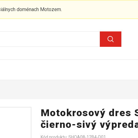
iciálnych doménach Motozem.
Motokrosový dres 
čierno-sivý výpred
Kód produktu: SHOA08-12B4-D01