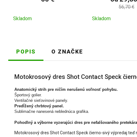
56,70 €
Skladom
Skladom
POPIS
O ZNAČKE
Motokrosový dres Shot Contact Speck čiern
Anatomický strih pre ničím nerušenú voľnosť pohybu.
Športový golier.
Ventilačné sieťovinové panely.
Predĺžený chrbtový panel.
Sublimačne nanesená neblednúca grafika.
Pohodlný a výborne vyzerajúci dres pre nefalšovaného pretekára
Motokrosový dres Shot Contact Speck čierno-sivý výpredaj teď 