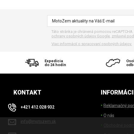
Táto stránka je chránená pomocou reCAPTCHA
ochrany osobných údajov Google
,
zmluvné pod
Viac informácií o spracovaní osobných údajov.
Expedícia
Oso
do 24 hodín
odb
KONTAKT
INFORMÁCI
Reklamačný por
+421 412 028 932
O nás
info@motozem.sk
Obchodné podm