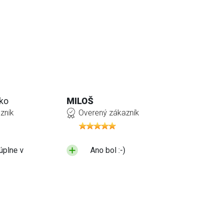
ko
MILOŠ
zník
Overený zákazník
úplne v
Ano bol :-)