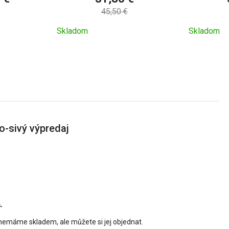
45,50 €
Skladom
Skladom
o-sivý výpredaj
.
nemáme skladem, ale můžete si jej objednat.