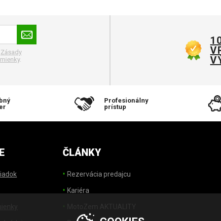
1
V
.
Zásady
V
mienky
.
bný
Profesionálny
er
prístup
E
ČLÁNKY
iadok
Rezervácia predajcu
Kariéra
ienky
MotoZem AKTUALITY