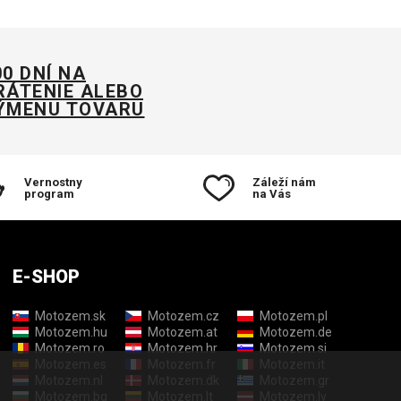
00 DNÍ NA
RÁTENIE ALEBO
ÝMENU TOVARU
Vernostny
Záleží nám
program
na Vás
E-SHOP
Motozem.sk
Motozem.cz
Motozem.pl
Motozem.hu
Motozem.at
Motozem.de
Motozem.ro
Motozem.hr
Motozem.si
Motozem.es
Motozem.fr
Motozem.it
Motozem.nl
Motozem.dk
Motozem.gr
Motozem.bg
Motozem.lt
Motozem.lv