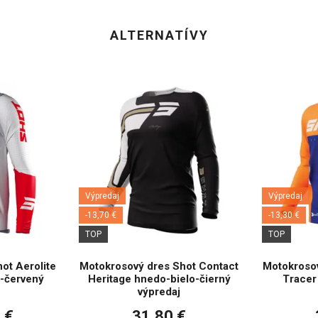
ALTERNATÍVY
Výpredaj
Výpredaj
-13,70 €
-13,30 €
TOP
TOP
ot Aerolite
Motokrosový dres Shot Contact
Motokrosov
o-červený
Heritage hnedo-bielo-čierný
Tracer
výpredaj
 €
31,80 €