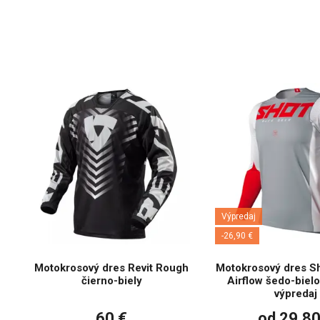
Výpredaj
-26,90 €
Motokrosový dres Revit Rough
Motokrosový dres Sh
čierno-biely
Airflow šedo-biel
výpredaj
60 €
od 29,80