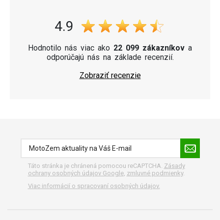
4.9
Hodnotilo nás viac ako
22 099 zákazníkov
a
odporúčajú nás na základe recenzií.
Zobraziť recenzie
Táto stránka je chránená pomocou reCAPTCHA.
Zásady
ochrany osobných údajov Google
,
zmluvné podmienky
.
Viac informácií o spracovaní osobných údajov.