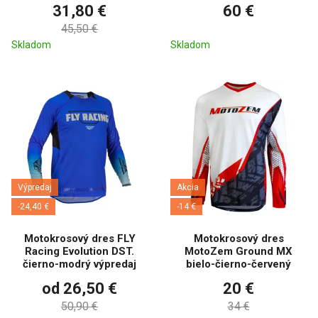
31,80 €
60 €
45,50 €
Skladom
Skladom
Výpredaj
Akcia
-24,40 €
-14 €
Motokrosový dres FLY
Motokrosový dres
Racing Evolution DST.
MotoZem Ground MX
čierno-modrý výpredaj
bielo-čierno-červený
od 26,50 €
20 €
50,90 €
34 €