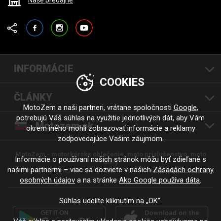
Naše predajne
Facebook
Instagram
YouTube
INFORMÁCIE
COOKIES
ČLÁNKY
MotoZem a naši partneri, vrátane spoločnosti
Google
,
potrebujú Váš súhlas na využitie jednotlivých dát, aby Vám
Motozem.sk
okrem iného mohli zobrazovať informácie a reklamy
zodpovedajúce Vašim záujmom.
MotoZem - motorkárske oblečenie, moto príslušenstvo, moto
Informácie o používaní našich stránok môžu byť zdieľané s
diely
našimi partnermi – viac sa dozviete v našich
Zásadách ochrany
Moto oblečenie |
Moto oblečení
Moto oblečení - motorkáři
osobných údajov
a na stránke
Ako Google používa dáta
.
Súhlas udelíte kliknutím na „OK“.