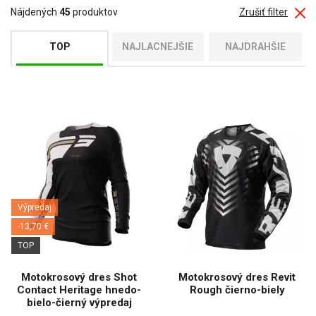
Nájdených
45
produktov
Zrušiť filter
TOP
NAJLACNEJŠIE
NAJDRAHŠIE
Výpredaj
-13,70 €
TOP
Motokrosový dres Shot
Motokrosový dres Revit
Contact Heritage hnedo-
Rough čierno-biely
bielo-čierný výpredaj