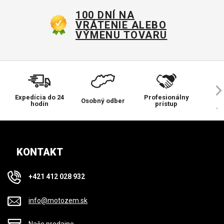
100 DNÍ NA
VRÁTENIE ALEBO
VÝMENU TOVARU
Expedícia do 24
Profesionálny
Ve
Osobný odber
hodín
prístup
pr
KONTAKT
+421 412 028 932
info@motozem.sk