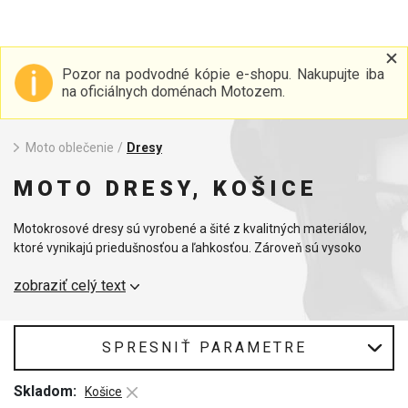
Pozor na podvodné kópie e-shopu. Nakupujte iba
na oficiálnych doménach Motozem.
Moto oblečenie
/
Dresy
MOTO DRESY, KOŠICE
Motokrosové dresy sú vyrobené a šité z kvalitných materiálov,
ktoré vynikajú priedušnosťou a ľahkosťou. Zároveň sú vysoko
odolné pri extrémnej záťaži, majú vylepšenú funkciu odvodu
zobraziť celý text
vlhkosti. Samozrejmosťou je voľný strih, ktorý neobmedzuje
jazdca v pohybe. Zvýšená farebná stálosť potlače a prvotriedne
materiály sú zárukou dlhodobej životnosti.
SPRESNIŤ PARAMETRE
Vyberte si z nášho sortimentu farebnej ponuky taký dres, ktorý
Skladom:
Košice
presne doplní a podčiarkne Váš štýl.