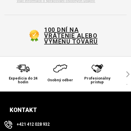
Viac informácií o spracovaní osobných údajov.
100 DNÍ NA
VRÁTENIE ALEBO
VÝMENU TOVARU
Expedícia do 24
Profesionálny
Ve
Osobný odber
hodín
prístup
pr
KONTAKT
+421 412 028 932