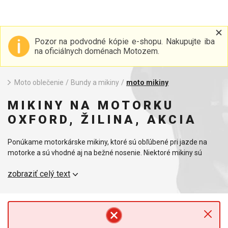
Pozor na podvodné kópie e-shopu. Nakupujte iba
na oficiálnych doménach Motozem.
Moto oblečenie
/
Bundy a mikiny
/
moto mikiny
MIKINY NA MOTORKU
OXFORD, ŽILINA, AKCIA
Ponúkame motorkárske mikiny, ktoré sú obľúbené pri jazde na
motorke a sú vhodné aj na bežné nosenie. Niektoré mikiny sú
vyrobené z kevlarového materiálu pre lepšiu ochranu a bezpečnú
zobraziť celý text
jazdu, iné sú obľúbené pre svoj štýlový vzhľad. Pánske a dámske.