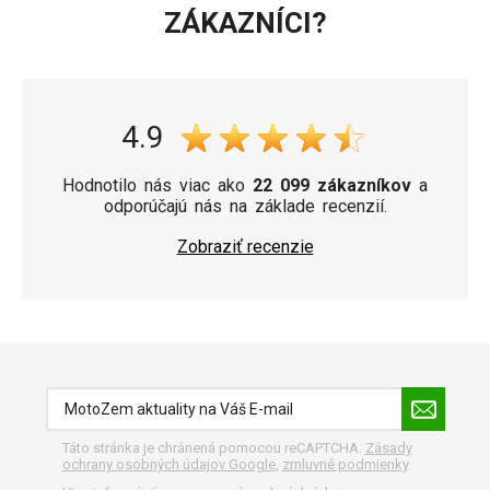
ZÁKAZNÍCI?
4.9
Hodnotilo nás viac ako
22 099 zákazníkov
a
odporúčajú nás na základe recenzií.
Zobraziť recenzie
Táto stránka je chránená pomocou reCAPTCHA.
Zásady
ochrany osobných údajov Google
,
zmluvné podmienky
.