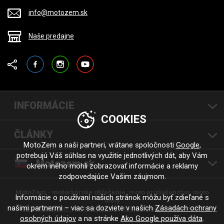
info@motozem.sk
Naše predajne
Facebook
Instagram
YouTube
INFORMÁCIE
COOKIES
ČLÁNKY
MotoZem a naši partneri, vrátane spoločnosti
Google
,
potrebujú Váš súhlas na využitie jednotlivých dát, aby Vám
Motozem.sk
okrem iného mohli zobrazovať informácie a reklamy
zodpovedajúce Vašim záujmom.
MotoZem - motorkárske oblečenie, moto príslušenstvo, moto
Informácie o používaní našich stránok môžu byť zdieľané s
diely
našimi partnermi – viac sa dozviete v našich
Zásadách ochrany
Moto oblečenie |
Moto oblečení
Moto oblečení - motorkáři
osobných údajov
a na stránke
Ako Google používa dáta
.