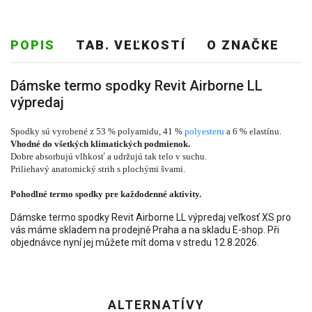
POPIS
TAB. VEĽKOSTÍ
O ZNAČKE
Dámske termo spodky Revit Airborne LL
výpredaj
Spodky sú vyrobené z 53 % polyamidu, 41 %
polyesteru
a 6 % elastínu.
Vhodné do všetkých klimatických podmienok.
Dobre absorbujú vlhkosť a udržujú tak telo v suchu.
Priliehavý anatomický strih s plochými švami.
Pohodlné termo spodky pre každodenné aktivity.
Dámske termo spodky Revit Airborne LL výpredaj veľkosť XS pro
vás máme skladem na prodejně Praha a na skladu E-shop. Při
objednávce nyní jej můžete mít doma v stredu 12.8.2026.
ALTERNATÍVY