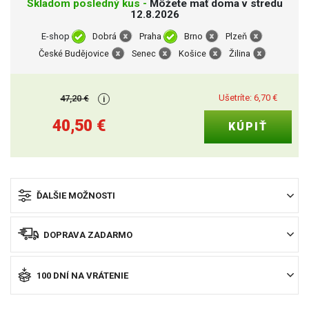
Skladom posledný kus -
Môžete mať doma v stredu
12.8.2026
E-shop
Dobrá
Praha
Brno
Plzeň
České Budějovice
Senec
Košice
Žilina
Ušetríte:
6,70
€
47,20
€
i
40,50
€
ĎALŠIE MOŽNOSTI
DOPRAVA ZADARMO
100 DNÍ NA VRÁTENIE