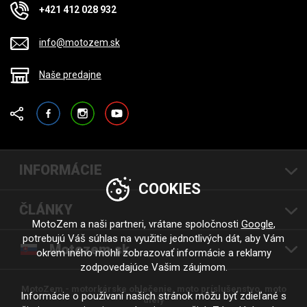
+421 412 028 932
info@motozem.sk
Naše predajne
Facebook
Instagram
YouTube
INFORMÁCIE
COOKIES
ČLÁNKY
MotoZem a naši partneri, vrátane spoločnosti
Google
,
potrebujú Váš súhlas na využitie jednotlivých dát, aby Vám
Motozem.sk
okrem iného mohli zobrazovať informácie a reklamy
zodpovedajúce Vašim záujmom.
MotoZem - motorkárske oblečenie, moto príslušenstvo, moto
Informácie o používaní našich stránok môžu byť zdieľané s
diely