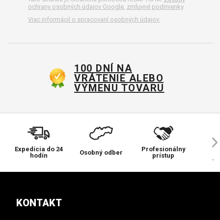
ochrany osobných údajov Google
,
zmluvné podmienky
.
Viac informácií o spracovaní osobných údajov.
100 DNÍ NA
VRÁTENIE ALEBO
VÝMENU TOVARU
Expedícia do 24
Profesionálny
Ve
Osobný odber
hodín
prístup
pr
KONTAKT