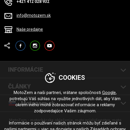
+421 412 028 932
info@motozem.sk
Naše predajne
Facebook
Instagram
YouTube
INFORMÁCIE
COOKIES
ČLÁNKY
MotoZem a naši partneri, vrátane spoločnosti
Google
,
potrebujú Váš súhlas na využitie jednotlivých dát, aby Vám
Motozem.sk
okrem iného mohli zobrazovať informácie a reklamy
zodpovedajúce Vašim záujmom.
MotoZem - motorkárske oblečenie, moto príslušenstvo, moto
Informácie o používaní našich stránok môžu byť zdieľané s
diely
našimi partnermi – viac sa dozviete v našich
Zásadách ochrany
Moto oblečenie |
Moto oblečení
Moto oblečení - motorkáři