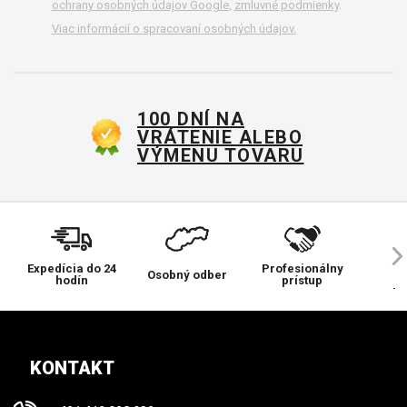
ochrany osobných údajov Google
,
zmluvné podmienky
.
Viac informácií o spracovaní osobných údajov.
100 DNÍ NA
VRÁTENIE ALEBO
VÝMENU TOVARU
Expedícia do 24
Profesionálny
Ve
Osobný odber
hodín
prístup
pr
KONTAKT