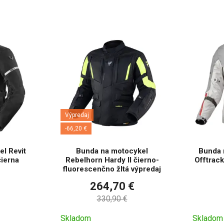
Sú bundy dostupné v rôznych veľkostiach a farbách
?
o, ponúkame širokú škálu veľkostí a farieb pre mužov aj že
Výpredaj
-66,20 €
l Revit
Bunda na motocykel
Bunda 
ierna
Rebelhorn Hardy II čierno-
Offtrack
fluorescenčno žltá výpredaj
264,70 €
330,90 €
Skladom
Skladom