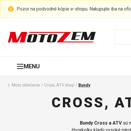
Pozor na podvodné kópie e-shopu. Nakupujte iba na of
MENU
Moto oblečenie
/
Cross, ATV shop
/
Bundy
CROSS, A
Bundy Cross a ATV
sú n
štvorkolky kladú vysoké nárok