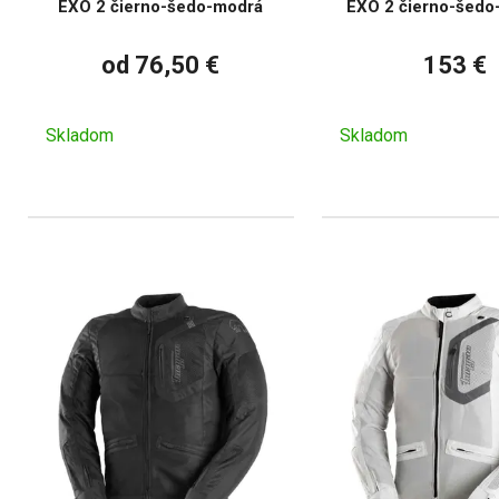
EXO 2 čierno-šedo-modrá
EXO 2 čierno-šedo
od 76,50 €
153 €
Skladom
Skladom