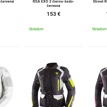
-červená
RSA EXO 2 čierno-šedo-
Street R
červená
153 €
Skladom
Skladom