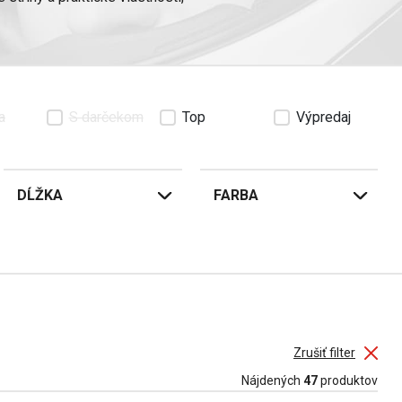
. Vďaka vetraniu zabezpečujú
y
majú často odnímateľné
e.
a
S darčekom
Top
Výpredaj
dý jazdec vybral tú správnu.
odlie v každej situácii.
DĹŽKA
FARBA
pine.
 jazdy.
bta.
Zrušiť filter
Nájdených
47
produktov
.