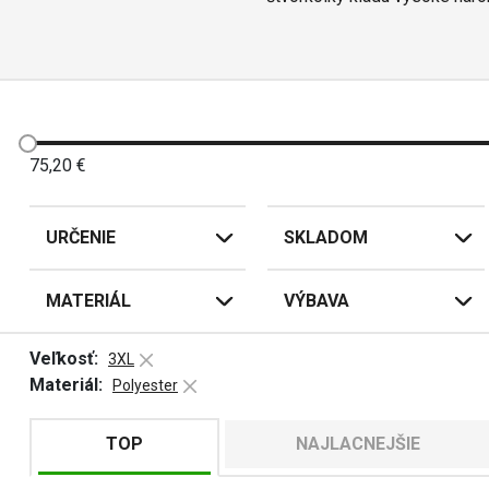
Náš sortiment zahŕňa ľahké 
optimálnu cirkuláciu vzd
c
Bundy na štvorkolky
sú k 
75,20
€
MotoZem ponúka kvalitnú
URČENIE
SKLADOM
Áno,
MATERIÁL
VÝBAVA
Áno, ve
Veľkosť:
3XL
Materiál:
Polyester
Nie
TOP
NAJLACNEJŠIE