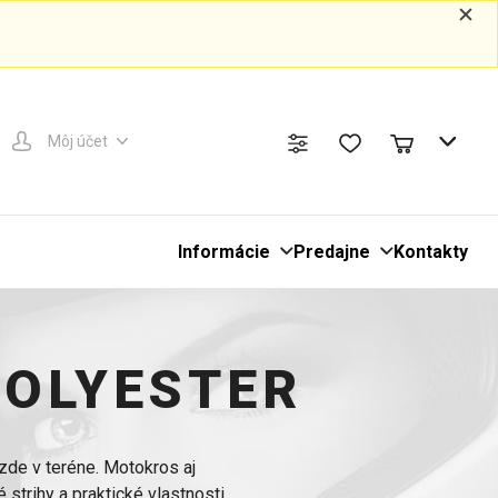
Môj účet
Informácie
Predajne
Kontakty
POLYESTER
zde v teréne. Motokros aj
strihy a praktické vlastnosti,