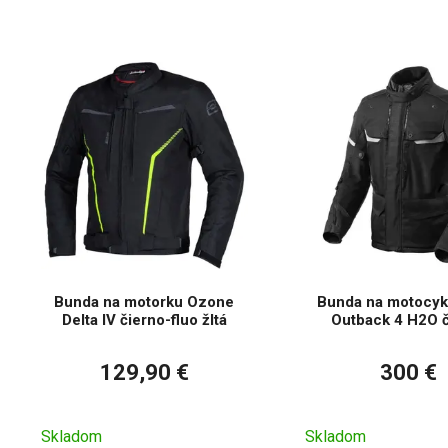
Án
Bunda na motorku Ozone
Bunda na motocyke
Delta IV čierno-fluo žltá
Outback 4 H2O č
129,90 €
300 €
Skladom
Skladom