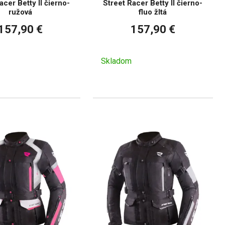
acer Betty II čierno-
Street Racer Betty II čierno-
ružová
fluo žltá
157,90 €
157,90 €
Skladom