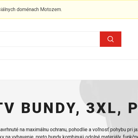
iciálnych doménach Motozem.
TV BUNDY, 3XL, 
avrhnuté na maximálnu ochranu, pohodlie a voľnosť pohybu pri ja
y na vybavenie, preto bundy kombinujú odolné materiály, funkčné 