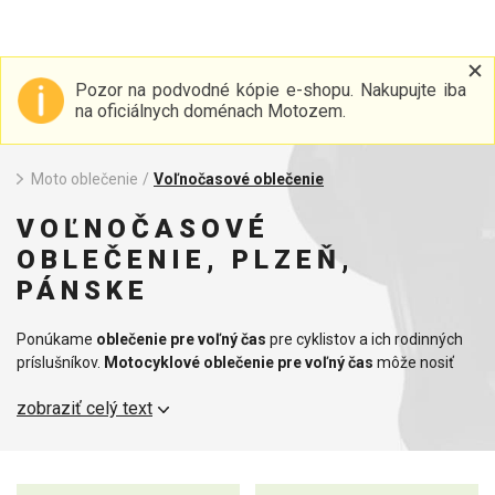
Pozor na podvodné kópie e-shopu. Nakupujte iba
na oficiálnych doménach Motozem.
Moto oblečenie
/
Voľnočasové oblečenie
VOĽNOČASOVÉ
OBLEČENIE, PLZEŇ,
PÁNSKE
Ponúkame
oblečenie pre voľný čas
pre cyklistov a ich rodinných
príslušníkov.
Motocyklové oblečenie pre voľný čas
môže nosiť
celá vaša rodina. Ponúkame široký výber motorkárskych tričiek,
zobraziť celý text
búnd, spodného prádla, ponožiek,
merino oblečenia
, mikín, džínsov
a čiapok. V ponuke nájdete aj papuče alebo vyhrievané oblečenie,
ktoré je na zimu nevyhnutnou výbavou. V chladnejšom počasí
môžete využiť aj
šály
alebo nákrčníky na motorku.