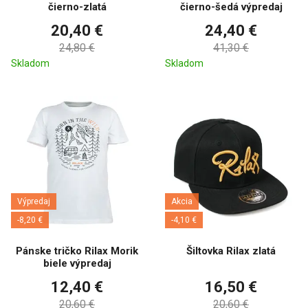
čierno-zlatá
čierno-šedá výpredaj
20,40 €
24,40 €
24,80 €
41,30 €
Skladom
Skladom
Výpredaj
Akcia
-8,20 €
-4,10 €
Pánske tričko Rilax Morik
Šiltovka Rilax zlatá
biele výpredaj
12,40 €
16,50 €
20,60 €
20,60 €