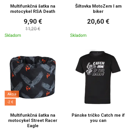
Multifunkčná šatka na
Šiltovka MotoZem I am
motocykel RSA Death
biker
9,90 €
20,60 €
11,20 €
Skladom
Skladom
Akcia
-2 €
Multifunkčná šatka na
Pánske tričko Catch me if
motocykel Street Racer
you can
Eagle