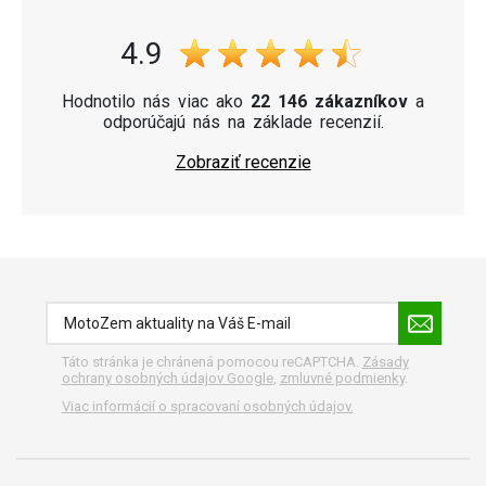
4.9
Hodnotilo nás viac ako
22 146 zákazníkov
a
odporúčajú nás na základe recenzií.
Zobraziť recenzie
Táto stránka je chránená pomocou reCAPTCHA.
Zásady
ochrany osobných údajov Google
,
zmluvné podmienky
.
Viac informácií o spracovaní osobných údajov.