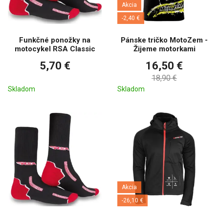
Akcia
-2,40 €
Funkčné ponožky na
Pánske tričko MotoZem -
motocykel RSA Classic
Žijeme motorkami
5,70 €
16,50 €
18,90 €
Skladom
Skladom
Akcia
-26,10 €