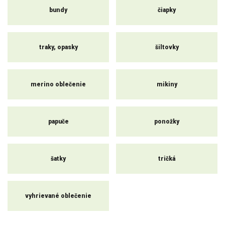
bundy
čiapky
traky, opasky
šiltovky
merino oblečenie
mikiny
papuče
ponožky
šatky
tričká
vyhrievané oblečenie