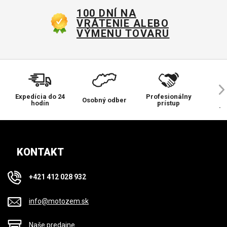
100 DNÍ NA
VRÁTENIE ALEBO
VÝMENU TOVARU
Expedícia do 24
Profesionálny
Ve
Osobný odber
hodín
prístup
pr
KONTAKT
+421 412 028 932
info@motozem.sk
Naše predajne