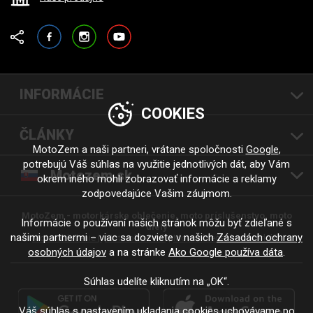
Facebook
Instagram
YouTube
INFORMÁCIE
COOKIES
ČLÁNKY
MotoZem a naši partneri, vrátane spoločnosti
Google
,
potrebujú Váš súhlas na využitie jednotlivých dát, aby Vám
Motozem.sk
okrem iného mohli zobrazovať informácie a reklamy
zodpovedajúce Vašim záujmom.
MotoZem - motorkárske oblečenie, moto príslušenstvo, moto
Informácie o používaní našich stránok môžu byť zdieľané s
diely
našimi partnermi – viac sa dozviete v našich
Zásadách ochrany
Moto oblečenie |
Moto oblečení
Moto oblečení - motorkáři
osobných údajov
a na stránke
Ako Google používa dáta
.
Súhlas udelíte kliknutím na „OK“.
Váš súhlas s nastavením ukladania cookies uchovávame po