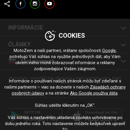
Čo obsahuje reťazová sada na motorku?
Facebook
Instagram
YouTube
Bežne obsahuje reťaz, predný pastorok a zadnú rozetu. Presný
obsah, počet zubov, počet článkov a typ spojky si vždy skontrolujte
pri konkrétnom produkte.
INFORMÁCIE
COOKIES
ČLÁNKY
Vyberte svoj motocykel v modelovom filtri a zobrazte si
MotoZem a naši partneri, vrátane spoločnosti
Google
,
kompatibilné reťaze, reťazové kolesá a kompletné reťazové
potrebujú Váš súhlas na využitie jednotlivých dát, aby Vám
sady.
Motozem.sk
okrem iného mohli zobrazovať informácie a reklamy
Autor:
Jana Prnková
zodpovedajúce Vašim záujmom.
MotoZem - motorkárske oblečenie, moto príslušenstvo, moto
Informácie o používaní našich stránok môžu byť zdieľané s
diely
našimi partnermi – viac sa dozviete v našich
Zásadách ochrany
Moto oblečenie |
Moto oblečení
Moto oblečení - motorkáři
osobných údajov
a na stránke
Ako Google používa dáta
.
Súhlas udelíte kliknutím na „OK“.
Váš súhlas s nastavením ukladania cookies uchovávame po
dobu jedného roka. Toto nastavenie môžete kedykoľvek upraviť
TU
.