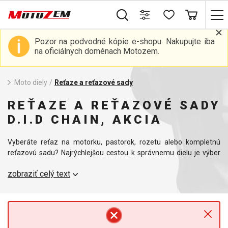
Pozor na podvodné kópie e-shopu. Nakupujte iba
na oficiálnych doménach Motozem.
Moto diely
/
Reťaze a reťazové sady
REŤAZE A REŤAZOVÉ SADY
D.I.D CHAIN, AKCIA
Vyberáte reťaz na motorku, pastorok, rozetu alebo kompletnú
reťazovú sadu? Najrýchlejšou cestou k správnemu dielu je výber
podľa značky, kubatúry, modelu a roku výroby motocykla.
zobraziť celý text
Modelový filter zúži ponuku na kompatibilné produkty, takže
nemusíte porovnávať veľké množstvo rozmerovo podobných
reťazí a reťazových kolies.