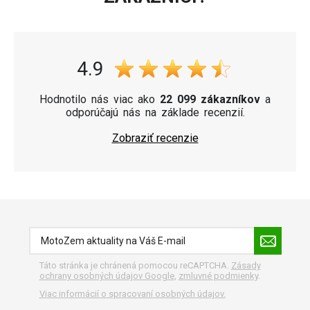
4.9
Hodnotilo nás viac ako
22 099 zákazníkov
a
odporúčajú nás na základe recenzií.
Zobraziť recenzie
Táto stránka je chránená pomocou reCAPTCHA.
Zásady
ochrany osobných údajov Google
,
zmluvné podmienky
.
Viac informácií o spracovaní osobných údajov.