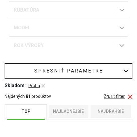
KUBATÚRA
MODEL
ROK VÝROBY
SPRESNIŤ PARAMETRE
Skladom:
Praha
Nájdených
81
produktov
Zrušiť filter
TOP
NAJLACNEJŠIE
NAJDRAHŠIE