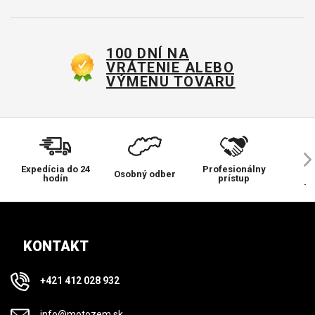
100 DNÍ NA
VRÁTENIE ALEBO
VÝMENU TOVARU
Expedícia do 24
Profesionálny
Ve
Osobný odber
hodín
prístup
pr
KONTAKT
+421 412 028 932
info@motozem.sk