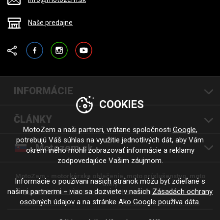
Naše predajne
Facebook
Instagram
YouTube
INFORMÁCIE
COOKIES
ČLÁNKY
MotoZem a naši partneri, vrátane spoločnosti
Google
,
potrebujú Váš súhlas na využitie jednotlivých dát, aby Vám
Motozem.sk
okrem iného mohli zobrazovať informácie a reklamy
zodpovedajúce Vašim záujmom.
MotoZem - motorkárske oblečenie, moto príslušenstvo, moto
Informácie o používaní našich stránok môžu byť zdieľané s
diely
našimi partnermi – viac sa dozviete v našich
Zásadách ochrany
Moto oblečenie |
Moto oblečení
Moto oblečení - motorkáři
osobných údajov
a na stránke
Ako Google používa dáta
.